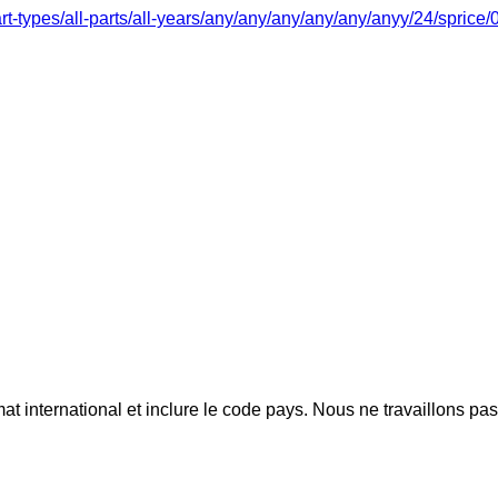
art-types/all-parts/all-years/any/any/any/any/any/anyy/24/sprice
mat international et inclure le code pays.
Nous ne travaillons pa