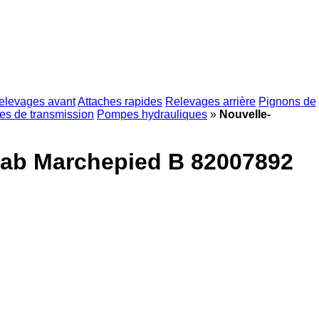
elevages avant
Attaches rapides
Relevages arrière
Pignons de
ues de transmission
Pompes hydrauliques
»
Nouvelle-
 Cab Marchepied B 82007892