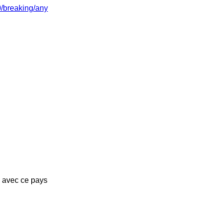
/0/breaking/any
s avec ce pays