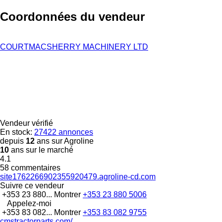
Coordonnées du vendeur
COURTMACSHERRY MACHINERY LTD
Vendeur vérifié
En stock:
27422 annonces
depuis
12
ans sur Agroline
10
ans sur le marché
4.1
58 commentaires
site1762266902355920479.agroline-cd.com
Suivre ce vendeur
+353 23 880...
Montrer
+353 23 880 5006
Appelez-moi
+353 83 082...
Montrer
+353 83 082 9755
cmstractorparts.com/