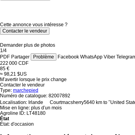
Cette annonce vous intéresse ?
Contacter le vendeur
Demander plus de photos
1/4
PDF
Partager
Problème
Facebook
WhatsApp
Viber
Telegra
222 000 CDF
85 €
≈ 98,21 $US
M'avertir lorsque le prix change
Contacter le vendeur
Type:
marchepied
Numéro de catalogue:
82007892
Localisation:
Irlande
Courtmacsherry
5640 km to "United Sta
Mise en ligne:
plus d'un mois
Agroline ID:
LT48180
État
État:
d'occasion