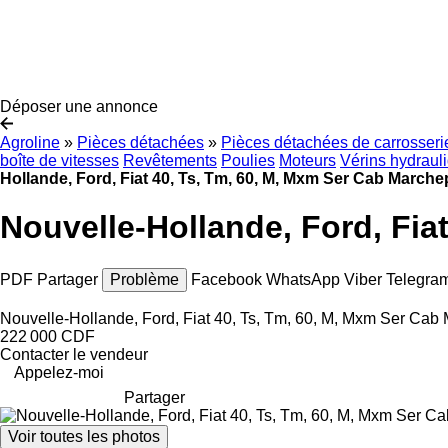
Déposer une annonce
Agroline
»
Pièces détachées
»
Pièces détachées de carrosseri
boîte de vitesses
Revêtements
Poulies
Moteurs
Vérins hydraul
Hollande, Ford, Fiat 40, Ts, Tm, 60, M, Mxm Ser Cab March
Nouvelle-Hollande, Ford, Fia
PDF
Partager
Problème
Facebook
WhatsApp
Viber
Telegra
Nouvelle-Hollande, Ford, Fiat 40, Ts, Tm, 60, M, Mxm Ser Ca
222 000 CDF
Contacter le vendeur
Appelez-moi
Partager
Voir toutes les photos