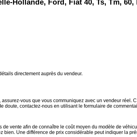
le-Hollande, Ford, Fiat 40, Ts, Tm, 60
s détails directement auprès du vendeur.
x, assurez-vous que vous communiquez avec un vendeur réel. Che
de doute, contactez-nous en utilisant le formulaire de commenta
es de vente afin de connaître le coût moyen du modèle de véhicul
issez bien. Une différence de prix considérable peut indiquer la 