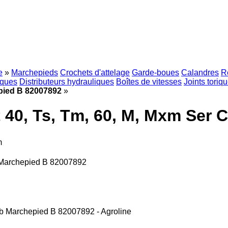
e
»
Marchepieds
Crochets d'attelage
Garde-boues
Calandres
R
iques
Distributeurs hydrauliques
Boîtes de vitesses
Joints toriq
epied B 82007892
»
t 40, Ts, Tm, 60, M, Mxm Ser
m
b Marchepied B 82007892