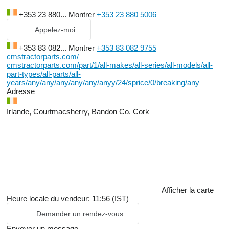
+353 23 880...
Montrer
+353 23 880 5006
Appelez-moi
+353 83 082...
Montrer
+353 83 082 9755
cmstractorparts.com/
cmstractorparts.com/part/1/all-makes/all-series/all-models/all-
part-types/all-parts/all-
years/any/any/any/any/any/anyy/24/sprice/0/breaking/any
Adresse
Irlande, Courtmacsherry, Bandon Co. Cork
Afficher la carte
Heure locale du vendeur: 11:56 (IST)
Demander un rendez-vous
Envoyer un message