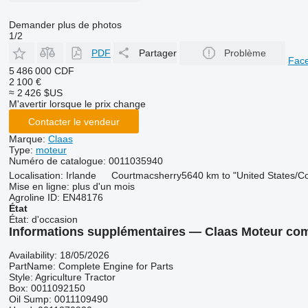
Demander plus de photos
1/2
PDF
Partager
Problème
Fac
5 486 000 CDF
2 100 €
≈ 2 426 $US
M'avertir lorsque le prix change
Contacter le vendeur
Marque:
Claas
Type:
moteur
Numéro de catalogue:
0011035940
Localisation:
Irlande
Courtmacsherry
5640 km to "United States/C
Mise en ligne:
plus d'un mois
Agroline ID:
EN48176
État
État:
d'occasion
Informations supplémentaires — Claas Moteur com
Availability: 18/05/2026
PartName: Complete Engine for Parts
Style: Agriculture Tractor
Box: 0011092150
Oil Sump: 0011109490