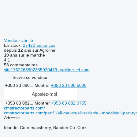
Vendeur vérifié
En stock:
27422 annonces
depuis
12
ans sur Agroline
10
ans sur le marché
4.1
58 commentaires
site1762266902355920479.agroline-cd.com
Suivre ce vendeur
+353 23 880...
Montrer
+353 23 880 5006
Appelez-moi
+353 83 082...
Montrer
+353 83 082 9755
cmstractorparts.com/
cmstractorparts.com/part/1/all-makes/all-series/all-models/all-part-t
Adresse
Irlande, Courtmacsherry, Bandon Co. Cork