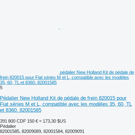
pédalier New Holland Kit de pédale de
frein 820015 pour Fiat séries M et L, compatible avec les modèles
35, 60, TL et 8360. 82001585
5
Pédalier New Holland Kit de pédale de frein 820015 pour
Fiat séries M et L, compatible avec les modèles 35, 60, TL
et 8360. 82001585
391 800 CDF
150 €
≈ 173,30 $US
Pédalier
82001585, 82009089, 82001584, 82009091