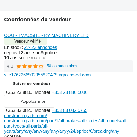
Coordonnées du vendeur
COURTMACSHERRY MACHINERY LTD
Vendeur vérifié
En stock:
27422 annonces
depuis
12
ans sur Agroline
10
ans sur le marché
4.1
58 commentaires
site1762266902355920479.agroline-cd.com
Suivre ce vendeur
+353 23 880...
Montrer
+353 23 880 5006
Appelez-moi
+353 83 082...
Montrer
+353 83 082 9755
cmstractorparts.com/
cmstractorparts.com/part/1/all-makes/all-series/all-models/all-
part-types/all-parts/all-
years/any/any/any/any/any/anyy/24/sprice/0/breaking/any
Adresse