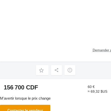
Demander p
156 700 CDF
60 €
≈ 69,32 $US
M'avertir lorsque le prix change
Contacter le vendeur