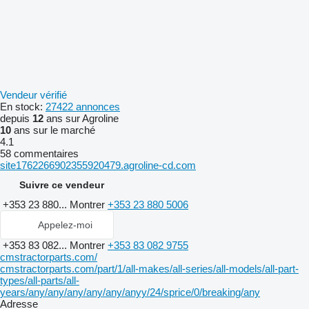
Vendeur vérifié
En stock:
27422 annonces
depuis
12
ans sur Agroline
10
ans sur le marché
4.1
58 commentaires
site1762266902355920479.agroline-cd.com
Suivre ce vendeur
+353 23 880...
Montrer
+353 23 880 5006
Appelez-moi
+353 83 082...
Montrer
+353 83 082 9755
cmstractorparts.com/
cmstractorparts.com/part/1/all-makes/all-series/all-models/all-part-
types/all-parts/all-
years/any/any/any/any/any/anyy/24/sprice/0/breaking/any
Adresse