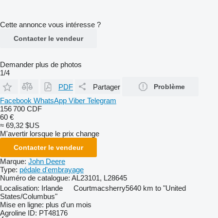
Cette annonce vous intéresse ?
Contacter le vendeur
Demander plus de photos
1/4
PDF
Partager
Problème
Facebook
WhatsApp
Viber
Telegram
156 700 CDF
60 €
≈ 69,32 $US
M'avertir lorsque le prix change
Contacter le vendeur
Marque:
John Deere
Type:
pédale d'embrayage
Numéro de catalogue:
AL23101, L28645
Localisation:
Irlande
Courtmacsherry
5640 km to "United
States/Columbus"
Mise en ligne:
plus d'un mois
Agroline ID:
PT48176