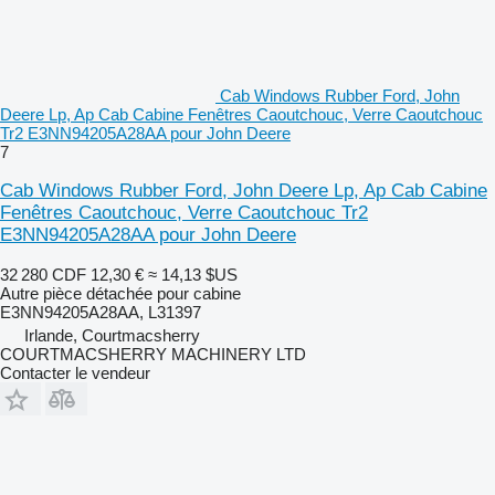
Cab Windows Rubber Ford, John
Deere Lp, Ap Cab Cabine Fenêtres Caoutchouc, Verre Caoutchouc
Tr2 E3NN94205A28AA pour John Deere
7
Cab Windows Rubber Ford, John Deere Lp, Ap Cab Cabine
Fenêtres Caoutchouc, Verre Caoutchouc Tr2
E3NN94205A28AA pour John Deere
32 280 CDF
12,30 €
≈ 14,13 $US
Autre pièce détachée pour cabine
E3NN94205A28AA, L31397
Irlande, Courtmacsherry
COURTMACSHERRY MACHINERY LTD
Contacter le vendeur