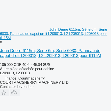
John Deere 6115m, Série 6m, Série
6030, Panneau de capot droit L209013, L2 L209013, L209013 pour
6115M
8
John Deere 6115m, Série 6m, Série 6030, Panneau de
capot droit L209013, L2 L209013, L209013 pour 6115M
105 000 CDF
40 €
≈ 45,94 $US
Autre pièce détachée pour cabine
L209013, L209013
Irlande, Courtmacsherry
COURTMACSHERRY MACHINERY LTD
Contacter le vendeur