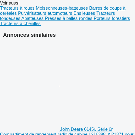
Voir aussi
Tracteurs à roues
Moissonneuses-batteuses
Barres de coupe à
céréales
Pulvérisateurs automoteurs
Ensileuses
Tracteurs
tondeuses
Abatteuses
Presses à balles rondes
Porteurs forestiers
Tracteurs à chenilles
Annonces similaires
John Deere 6145r, Série 6r,
Compartiment de rangement radio de cabine L216388, Al21871 pour