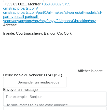
+353 83 082...
Montrer
+353 83 082 9755
cmstractorparts.com/
cmstractorparts.com/part/1/all-makes/all-series/all-models/all-
part-types/all-parts/all-
years/any/any/any/any/any/anyy/24/sprice/0/breaking/any
Adresse
Irlande, Courtmacsherry, Bandon Co. Cork
Afficher la carte
Heure locale du vendeur: 06:43 (IST)
Demander un rendez-vous
Envoyer un message