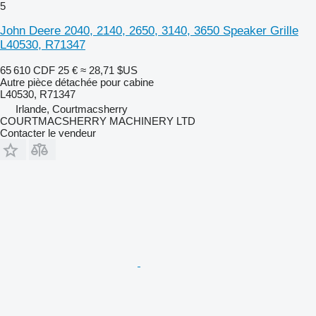
5
John Deere 2040, 2140, 2650, 3140, 3650 Speaker Grille
L40530, R71347
65 610 CDF
25 €
≈ 28,71 $US
Autre pièce détachée pour cabine
L40530, R71347
Irlande, Courtmacsherry
COURTMACSHERRY MACHINERY LTD
Contacter le vendeur