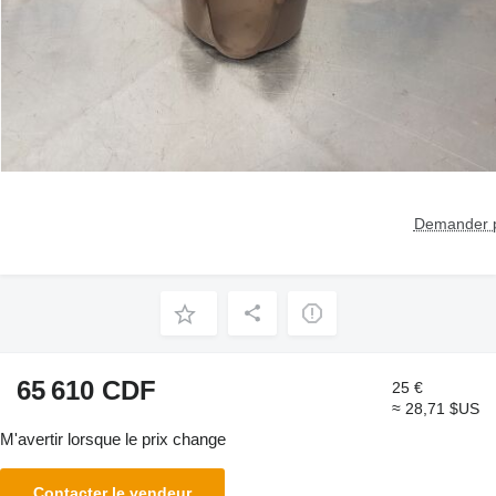
Demander p
65 610 CDF
25 €
≈ 28,71 $US
M'avertir lorsque le prix change
Contacter le vendeur