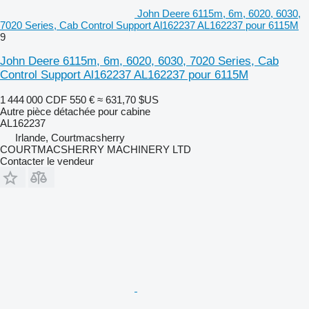
John Deere 6115m, 6m, 6020, 6030,
7020 Series, Cab Control Support Al162237 AL162237 pour 6115M
9
John Deere 6115m, 6m, 6020, 6030, 7020 Series, Cab
Control Support Al162237 AL162237 pour 6115M
1 444 000 CDF
550 €
≈ 631,70 $US
Autre pièce détachée pour cabine
AL162237
Irlande, Courtmacsherry
COURTMACSHERRY MACHINERY LTD
Contacter le vendeur