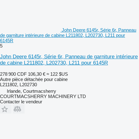
John Deere 6145r, Série 6r, Panneau
de garniture intérieure de cabine L211802, L202730, L211 pour
6145R
5
John Deere 6145r, Série 6r, Panneau de garniture intérieure
de cabine L211802, L202730, L211 pour 6145R
278 900 CDF
106,30 €
≈ 122 $US
Autre pièce détachée pour cabine
L211802, L202730
Irlande, Courtmacsherry
COURTMACSHERRY MACHINERY LTD
Contacter le vendeur