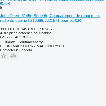
6145R
5
John Deere 6145r, Série 6r, Compartiment de rangement
radio de cabine L216388, Al21871 pour 6145R
380 600 CDF
145 €
≈ 166,50 $US
Autre pièce détachée pour cabine
L216388, AL218716
Irlande, Courtmacsherry
COURTMACSHERRY MACHINERY LTD
Contacter le vendeur