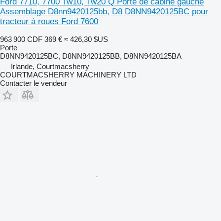
Ford 7710, 7700 Tw10, Tw20 Q Porte de cabine gauche
Assemblage D8nn9420125bb, D8 D8NN9420125BC pour
tracteur à roues Ford 7600
963 900 CDF
369 €
≈ 426,30 $US
Porte
D8NN9420125BC, D8NN9420125BB, D8NN9420125BA
Irlande, Courtmacsherry
COURTMACSHERRY MACHINERY LTD
Contacter le vendeur