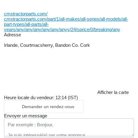
cmstractorparts.com/
cmstractorparts.com/part/1/all-makes/all-series/all-models/all-
part-types/all-parts/all-
years/any/any/any/any/any/anyy/24/sprice/0/breaking/any
Adresse
Irlande, Courtmacsherry, Bandon Co. Cork
Afficher la carte
Heure locale du vendeur: 12:14 (IST)
Demander un rendez-vous
Envoyer un message