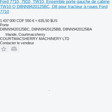
Ford 7710, 7910, TW10, Ensemble porte gauche de cabine
TW10 Q D8NN9420125BC, D8 pour tracteur à roues Ford
7710
1 437 000 CDF
550 €
≈ 635,50 $US
Porte
D8NN9420125BC, D8NN9420125BB, D8NN9420125BA
Irlande, Courtmacsherry
COURTMACSHERRY MACHINERY LTD
Contacter le vendeur