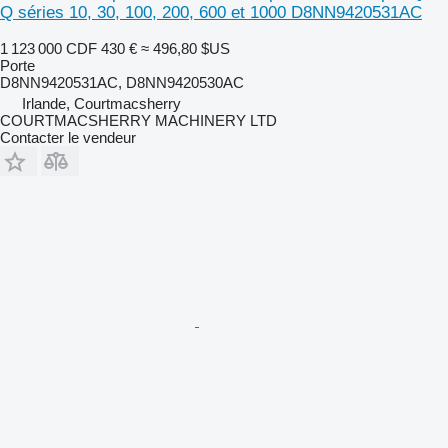
Q séries 10, 30, 100, 200, 600 et 1000 D8NN9420531AC
1 123 000 CDF
430 €
≈ 496,80 $US
Porte
D8NN9420531AC, D8NN9420530AC
Irlande, Courtmacsherry
COURTMACSHERRY MACHINERY LTD
Contacter le vendeur