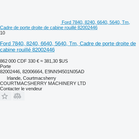
Ford 7840, 8240, 6640, 5640, Tm,
Cadre de porte droite de cabine rouillé 82002446
10
Ford 7840, 8240, 6640, 5640, Tm, Cadre de porte droite de
cabine rouillé 82002446
862 000 CDF
330 €
≈ 381,30 $US
Porte
82002446, 82006664, E9NN94501N05AD
Irlande, Courtmacsherry
COURTMACSHERRY MACHINERY LTD
Contacter le vendeur