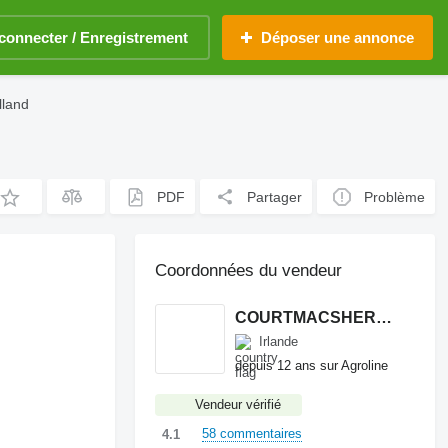
connecter / Enregistrement
Déposer une annonce
lland
PDF
Partager
Problème
Coordonnées du vendeur
COURTMACSHERRY MACHINERY LTD
Irlande
depuis 12 ans sur Agroline
Vendeur vérifié
58 commentaires
4.1