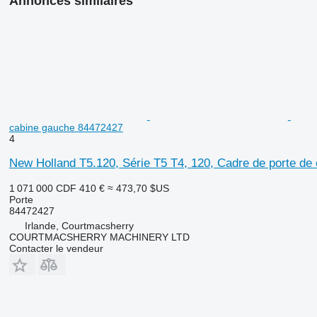
Annonces similaires
cabine gauche 84472427
4
New Holland T5.120, Série T5 T4, 120, Cadre de porte d
1 071 000 CDF
410 €
≈ 473,70 $US
Porte
84472427
Irlande, Courtmacsherry
COURTMACSHERRY MACHINERY LTD
Contacter le vendeur