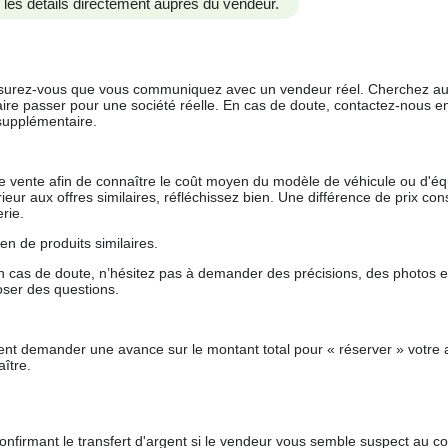
us les détails directement auprès du vendeur.
 assurez-vous que vous communiquez avec un vendeur réel. Cherchez au
aire passer pour une société réelle. En cas de doute, contactez-nous en 
supplémentaire.
 de vente afin de connaître le coût moyen du modèle de véhicule ou d'
férieur aux offres similaires, réfléchissez bien. Une différence de prix co
rie.
en de produits similaires.
 cas de doute, n’hésitez pas à demander des précisions, des photos 
oser des questions.
nt demander une avance sur le montant total pour « réserver » votre a
ître.
nfirmant le transfert d'argent si le vendeur vous semble suspect au c