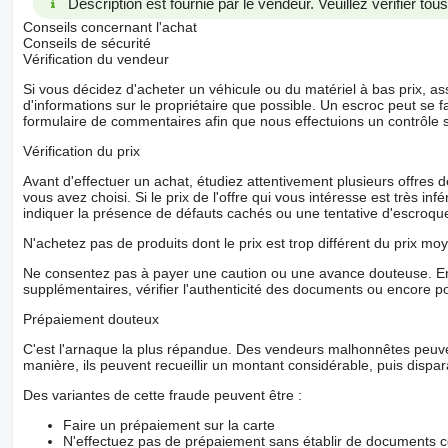
Description est fournie par le vendeur. Veuillez vérifier to
Conseils concernant l'achat
Conseils de sécurité
Vérification du vendeur
Si vous décidez d'acheter un véhicule ou du matériel à bas prix,
d'informations sur le propriétaire que possible. Un escroc peut se f
formulaire de commentaires afin que nous effectuions un contrôle 
Vérification du prix
Avant d'effectuer un achat, étudiez attentivement plusieurs offres
vous avez choisi. Si le prix de l'offre qui vous intéresse est très in
indiquer la présence de défauts cachés ou une tentative d'escroque
N'achetez pas de produits dont le prix est trop différent du prix moy
Ne consentez pas à payer une caution ou une avance douteuse. En
supplémentaires, vérifier l'authenticité des documents ou encore p
Prépaiement douteux
C'est l'arnaque la plus répandue. Des vendeurs malhonnêtes peuve
manière, ils peuvent recueillir un montant considérable, puis dispara
Des variantes de cette fraude peuvent être :
Faire un prépaiement sur la carte
N'effectuez pas de prépaiement sans établir de documents co