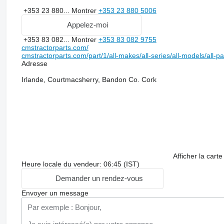
+353 23 880...
Montrer
+353 23 880 5006
Appelez-moi
+353 83 082...
Montrer
+353 83 082 9755
cmstractorparts.com/
cmstractorparts.com/part/1/all-makes/all-series/all-models/all-p
Adresse
Irlande, Courtmacsherry, Bandon Co. Cork
Afficher la carte
Heure locale du vendeur: 06:45 (IST)
Demander un rendez-vous
Envoyer un message