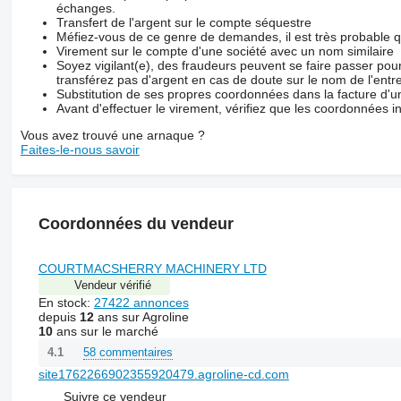
échanges.
Transfert de l'argent sur le compte séquestre
Méfiez-vous de ce genre de demandes, il est très probable 
Virement sur le compte d'une société avec un nom similaire
Soyez vigilant(e), des fraudeurs peuvent se faire passer po
transférez pas d'argent en cas de doute sur le nom de l'entre
Substitution de ses propres coordonnées dans la facture d'un
Avant d'effectuer le virement, vérifiez que les coordonnées i
Vous avez trouvé une arnaque ?
Faites-le-nous savoir
Coordonnées du vendeur
COURTMACSHERRY MACHINERY LTD
Vendeur vérifié
En stock:
27422 annonces
depuis
12
ans sur Agroline
10
ans sur le marché
58 commentaires
4.1
site1762266902355920479.agroline-cd.com
Suivre ce vendeur