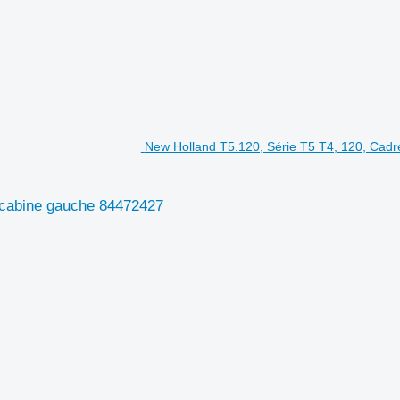
New Holland T5.120, Série T5 T4, 120, Cadr
e cabine gauche 84472427