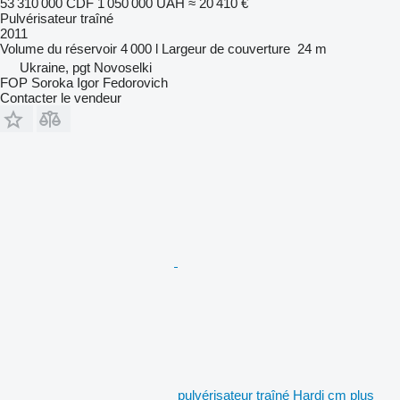
53 310 000 CDF
1 050 000 UAH
≈ 20 410 €
Pulvérisateur traîné
2011
Volume du réservoir
4 000 l
Largeur de couverture
24 m
Ukraine, pgt Novoselki
FOP Soroka Igor Fedorovich
Contacter le vendeur
pulvérisateur traîné Hardi cm plus