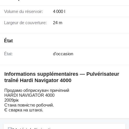
Volume du réservoir:
4 000 l
Largeur de couverture:
24 m
État
État:
d'occasion
Informations supplémentaires — Pulvérisateur
traîné Hardi Navigator 4000
Продамо обприскувач причіпний
HARDI NAVIGATOR 4000
2009рік
Стана повністю робочий.
Є сварка на штанзі.