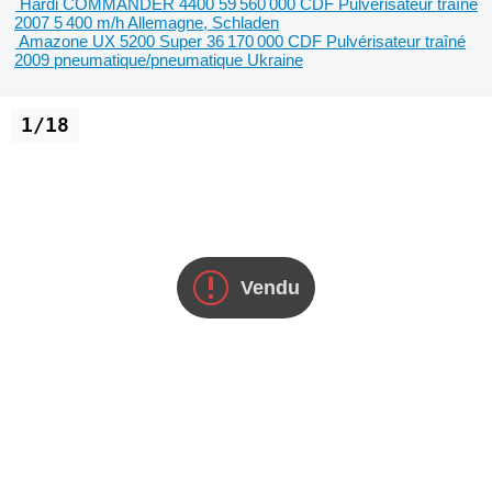
Hardi COMMANDER 4400
59 560 000 CDF
Pulvérisateur traîné
2007
5 400 m/h
Allemagne, Schladen
Amazone UX 5200 Super
36 170 000 CDF
Pulvérisateur traîné
2009
pneumatique/pneumatique
Ukraine
1/18
Vendu