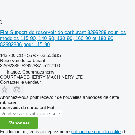
3
Fiat Support de réservoir de carburant 8299288 pour les
modèles 115-90, 140-90, 130-90, 160-90 et 180-90
82992886 pour 115-90
143 700 CDF
55 €
≈ 63,55 $US
Réservoir de carburant
82992886, 82992887, 5112100
Irlande, Courtmacsherry
COURTMACSHERRY MACHINERY LTD
Contacter le vendeur
Abonnez-vous pour recevoir de nouvelles annonces de cette
rubrique
réservoirs de carburant
Fiat
S'abonner
En cliquant ici, vous acceptez notre
politique de confidentialité
et