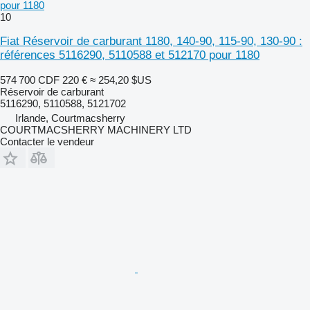
pour 1180
10
Fiat Réservoir de carburant 1180, 140-90, 115-90, 130-90 :
références 5116290, 5110588 et 512170 pour 1180
574 700 CDF
220 €
≈ 254,20 $US
Réservoir de carburant
5116290, 5110588, 5121702
Irlande, Courtmacsherry
COURTMACSHERRY MACHINERY LTD
Contacter le vendeur