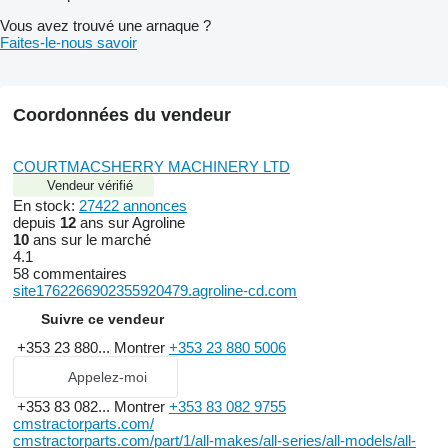
Vous avez trouvé une arnaque ?
Faites-le-nous savoir
Coordonnées du vendeur
COURTMACSHERRY MACHINERY LTD
Vendeur vérifié
En stock:
27422 annonces
depuis
12
ans sur Agroline
10
ans sur le marché
4.1
58 commentaires
site1762266902355920479.agroline-cd.com
Suivre ce vendeur
+353 23 880...
Montrer
+353 23 880 5006
Appelez-moi
+353 83 082...
Montrer
+353 83 082 9755
cmstractorparts.com/
cmstractorparts.com/part/1/all-makes/all-series/all-models/all-