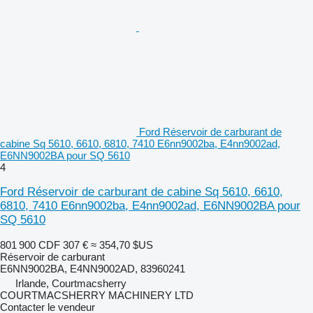
Ford Réservoir de carburant de
cabine Sq 5610, 6610, 6810, 7410 E6nn9002ba, E4nn9002ad,
E6NN9002BA pour SQ 5610
4
Ford Réservoir de carburant de cabine Sq 5610, 6610,
6810, 7410 E6nn9002ba, E4nn9002ad, E6NN9002BA pour
SQ 5610
801 900 CDF
307 €
≈ 354,70 $US
Réservoir de carburant
E6NN9002BA, E4NN9002AD, 83960241
Irlande, Courtmacsherry
COURTMACSHERRY MACHINERY LTD
Contacter le vendeur