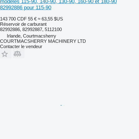
modèles 115-90, 140-90, 130-90, 160-90 et 180-90
82992886 pour 115-90
143 700 CDF
55 €
≈ 63,55 $US
Réservoir de carburant
82992886, 82992887, 5112100
Irlande, Courtmacsherry
COURTMACSHERRY MACHINERY LTD
Contacter le vendeur