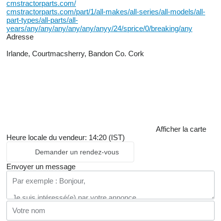
cmstractorparts.com/
cmstractorparts.com/part/1/all-makes/all-series/all-models/all-
part-types/all-parts/all-
years/any/any/any/any/any/anyy/24/sprice/0/breaking/any
Adresse
Irlande, Courtmacsherry, Bandon Co. Cork
Afficher la carte
Heure locale du vendeur: 14:20 (IST)
Demander un rendez-vous
Envoyer un message