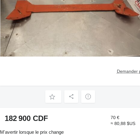
Demander p
182 900 CDF
70 €
≈ 80,88 $US
M'avertir lorsque le prix change