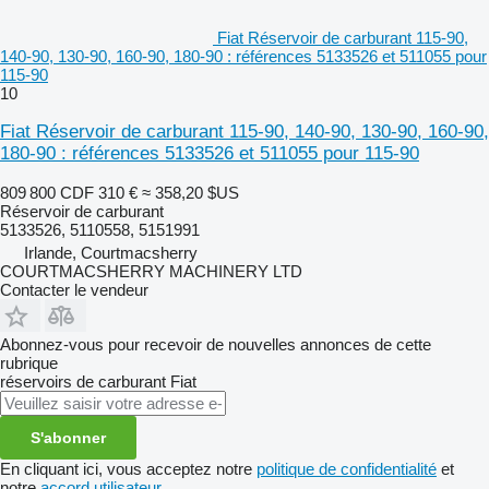
Fiat Réservoir de carburant 115-90,
140-90, 130-90, 160-90, 180-90 : références 5133526 et 511055 pour
115-90
10
Fiat Réservoir de carburant 115-90, 140-90, 130-90, 160-90,
180-90 : références 5133526 et 511055 pour 115-90
809 800 CDF
310 €
≈ 358,20 $US
Réservoir de carburant
5133526, 5110558, 5151991
Irlande, Courtmacsherry
COURTMACSHERRY MACHINERY LTD
Contacter le vendeur
Abonnez-vous pour recevoir de nouvelles annonces de cette
rubrique
réservoirs de carburant
Fiat
S'abonner
En cliquant ici, vous acceptez notre
politique de confidentialité
et
notre
accord utilisateur
.