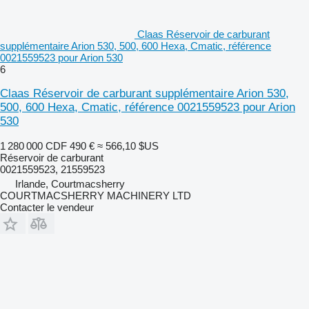
Claas Réservoir de carburant
supplémentaire Arion 530, 500, 600 Hexa, Cmatic, référence
0021559523 pour Arion 530
6
Claas Réservoir de carburant supplémentaire Arion 530,
500, 600 Hexa, Cmatic, référence 0021559523 pour Arion
530
1 280 000 CDF
490 €
≈ 566,10 $US
Réservoir de carburant
0021559523, 21559523
Irlande, Courtmacsherry
COURTMACSHERRY MACHINERY LTD
Contacter le vendeur