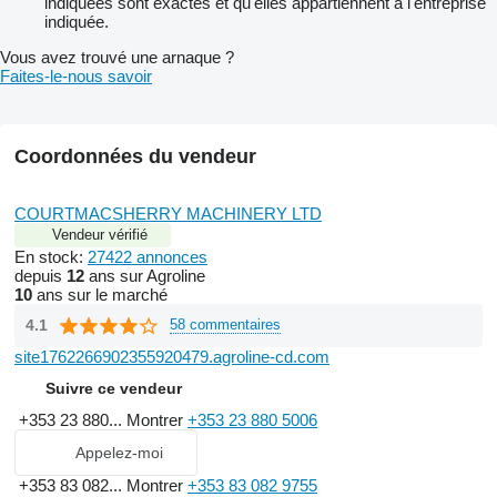
indiquées sont exactes et qu'elles appartiennent à l'entreprise
indiquée.
Vous avez trouvé une arnaque ?
Faites-le-nous savoir
Coordonnées du vendeur
COURTMACSHERRY MACHINERY LTD
Vendeur vérifié
En stock:
27422 annonces
depuis
12
ans sur Agroline
10
ans sur le marché
4.1
58 commentaires
site1762266902355920479.agroline-cd.com
Suivre ce vendeur
+353 23 880...
Montrer
+353 23 880 5006
Appelez-moi
+353 83 082...
Montrer
+353 83 082 9755