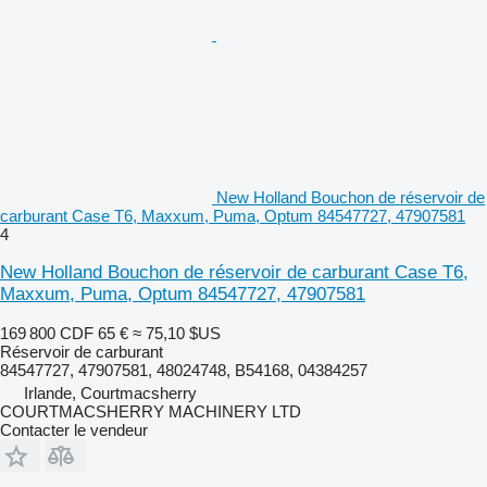
New Holland Bouchon de réservoir de
carburant Case T6, Maxxum, Puma, Optum 84547727, 47907581
4
New Holland Bouchon de réservoir de carburant Case T6,
Maxxum, Puma, Optum 84547727, 47907581
169 800 CDF
65 €
≈ 75,10 $US
Réservoir de carburant
84547727, 47907581, 48024748, B54168, 04384257
Irlande, Courtmacsherry
COURTMACSHERRY MACHINERY LTD
Contacter le vendeur