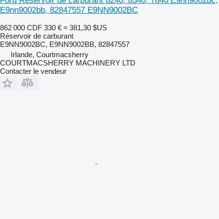
Ford Réservoir de carburant 8240, 8340, 7840 E9nn9002bc,
E9nn9002bb, 82847557 E9NN9002BC
862 000 CDF
330 €
≈ 381,30 $US
Réservoir de carburant
E9NN9002BC, E9NN9002BB, 82847557
Irlande, Courtmacsherry
COURTMACSHERRY MACHINERY LTD
Contacter le vendeur