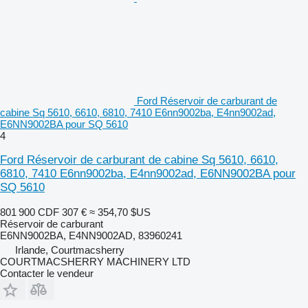
Ford Réservoir de carburant de
cabine Sq 5610, 6610, 6810, 7410 E6nn9002ba, E4nn9002ad,
E6NN9002BA pour SQ 5610
4
Ford Réservoir de carburant de cabine Sq 5610, 6610,
6810, 7410 E6nn9002ba, E4nn9002ad, E6NN9002BA pour
SQ 5610
801 900 CDF
307 €
≈ 354,70 $US
Réservoir de carburant
E6NN9002BA, E4NN9002AD, 83960241
Irlande, Courtmacsherry
COURTMACSHERRY MACHINERY LTD
Contacter le vendeur