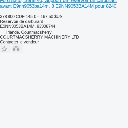
Ford 8340, Série 40, Support de réservoir de carburant
avant E9nn9053ba14m, 8 E9NN9053BA14M pour 8240
378 800 CDF
145 €
≈ 167,50 $US
Réservoir de carburant
E9NN9053BA14M, 83998744
Irlande, Courtmacsherry
COURTMACSHERRY MACHINERY LTD
Contacter le vendeur