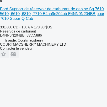
5
Ford Support de réservoir de carburant de cabine Sq 7610
5610, 6610, 6810, 7710 E4nn9n204bb E4NN9N204BB pour
7610 Super Q Cab
391 800 CDF
150 €
≈ 173,30 $US
Réservoir de carburant
E4NN9N204BB, 83955886
Irlande, Courtmacsherry
COURTMACSHERRY MACHINERY LTD
Contacter le vendeur