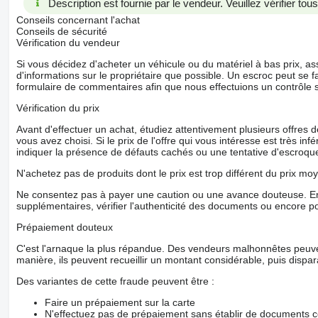
Description est fournie par le vendeur. Veuillez vérifier to
Conseils concernant l'achat
Conseils de sécurité
Vérification du vendeur
Si vous décidez d'acheter un véhicule ou du matériel à bas prix,
d'informations sur le propriétaire que possible. Un escroc peut se f
formulaire de commentaires afin que nous effectuions un contrôle 
Vérification du prix
Avant d'effectuer un achat, étudiez attentivement plusieurs offres
vous avez choisi. Si le prix de l'offre qui vous intéresse est très in
indiquer la présence de défauts cachés ou une tentative d'escroque
N'achetez pas de produits dont le prix est trop différent du prix moy
Ne consentez pas à payer une caution ou une avance douteuse. En
supplémentaires, vérifier l'authenticité des documents ou encore p
Prépaiement douteux
C'est l'arnaque la plus répandue. Des vendeurs malhonnêtes peuve
manière, ils peuvent recueillir un montant considérable, puis dispara
Des variantes de cette fraude peuvent être :
Faire un prépaiement sur la carte
N'effectuez pas de prépaiement sans établir de documents co