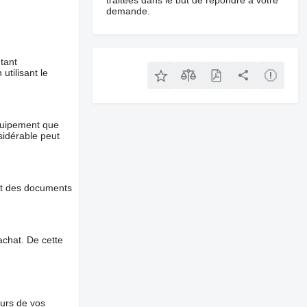
traitées dans le but de répondre à votre
demande.
tant
utilisant le
équipement que
nsidérable peut
et des documents
chat. De cette
ours de vos