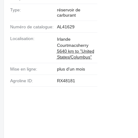
Type:
réservoir de
carburant
Numéro de catalogue:
AL41629
Localisation:
Irlande
Courtmacsherry
5640 km to "United
States/Columbus"
Mise en ligne:
plus d'un mois
Agroline ID:
RX48181