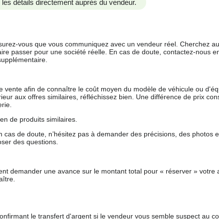
us les détails directement auprès du vendeur.
 assurez-vous que vous communiquez avec un vendeur réel. Cherchez au
aire passer pour une société réelle. En cas de doute, contactez-nous en 
supplémentaire.
 de vente afin de connaître le coût moyen du modèle de véhicule ou d'
férieur aux offres similaires, réfléchissez bien. Une différence de prix co
rie.
en de produits similaires.
 cas de doute, n’hésitez pas à demander des précisions, des photos 
oser des questions.
nt demander une avance sur le montant total pour « réserver » votre a
ître.
nfirmant le transfert d'argent si le vendeur vous semble suspect au c