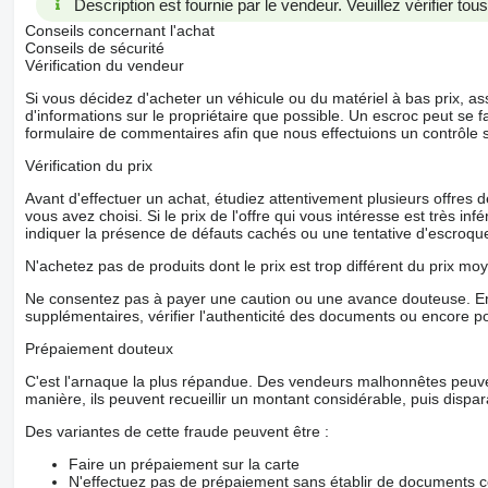
Description est fournie par le vendeur. Veuillez vérifier to
Conseils concernant l'achat
Conseils de sécurité
Vérification du vendeur
Si vous décidez d'acheter un véhicule ou du matériel à bas prix,
d'informations sur le propriétaire que possible. Un escroc peut se f
formulaire de commentaires afin que nous effectuions un contrôle 
Vérification du prix
Avant d'effectuer un achat, étudiez attentivement plusieurs offres
vous avez choisi. Si le prix de l'offre qui vous intéresse est très in
indiquer la présence de défauts cachés ou une tentative d'escroque
N'achetez pas de produits dont le prix est trop différent du prix moy
Ne consentez pas à payer une caution ou une avance douteuse. En
supplémentaires, vérifier l'authenticité des documents ou encore p
Prépaiement douteux
C'est l'arnaque la plus répandue. Des vendeurs malhonnêtes peuve
manière, ils peuvent recueillir un montant considérable, puis dispara
Des variantes de cette fraude peuvent être :
Faire un prépaiement sur la carte
N'effectuez pas de prépaiement sans établir de documents co