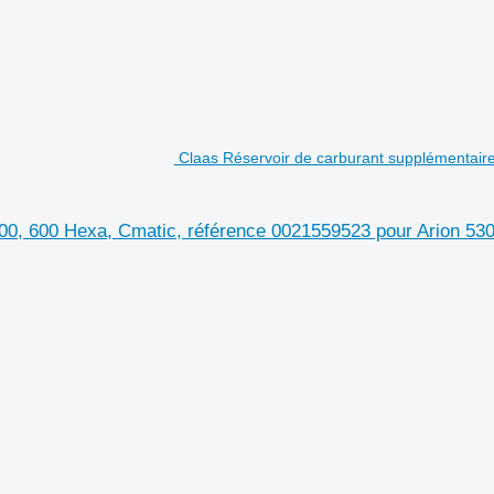
Claas Réservoir de carburant supplémentaire
500, 600 Hexa, Cmatic, référence 0021559523 pour Arion 53