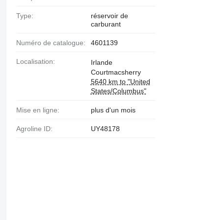
Type:
réservoir de
carburant
Numéro de catalogue:
4601139
Localisation:
Irlande
Courtmacsherry
5640 km to "United
States/Columbus"
Mise en ligne:
plus d'un mois
Agroline ID:
UY48178