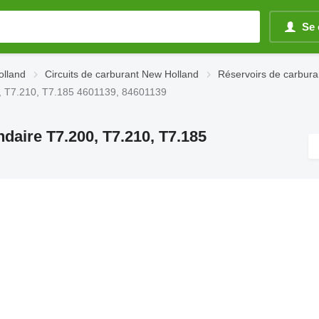
Se 
olland
Circuits de carburant New Holland
Réservoirs de carbur
0, T7.210, T7.185 4601139, 84601139
daire T7.200, T7.210, T7.185