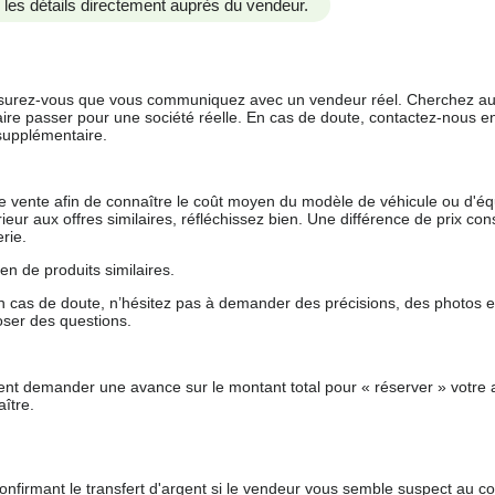
us les détails directement auprès du vendeur.
 assurez-vous que vous communiquez avec un vendeur réel. Cherchez au
aire passer pour une société réelle. En cas de doute, contactez-nous en 
supplémentaire.
 de vente afin de connaître le coût moyen du modèle de véhicule ou d'
férieur aux offres similaires, réfléchissez bien. Une différence de prix co
rie.
en de produits similaires.
 cas de doute, n’hésitez pas à demander des précisions, des photos 
oser des questions.
nt demander une avance sur le montant total pour « réserver » votre a
ître.
nfirmant le transfert d'argent si le vendeur vous semble suspect au c