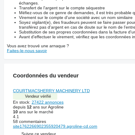
échanges.
Transfert de l'argent sur le compte séquestre
Méfiez-vous de ce genre de demandes, il est très probable 
Virement sur le compte d'une société avec un nom similaire
Soyez vigilant(e), des fraudeurs peuvent se faire passer po
transférez pas d'argent en cas de doute sur le nom de l'entre
Substitution de ses propres coordonnées dans la facture d'un
Avant d'effectuer le virement, vérifiez que les coordonnées i
Vous avez trouvé une arnaque ?
Faites-le-nous savoir
Coordonnées du vendeur
COURTMACSHERRY MACHINERY LTD
Vendeur vérifié
En stock:
27422 annonces
depuis
12
ans sur Agroline
10
ans sur le marché
4.1
58 commentaires
site1762266902355920479.agroline-cd.com
Suivre ce vendeur