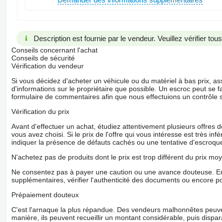
Frontkraftheber Hersteller: Herstellereigen
Frontkraftheber: Druckloser Rücklauf
Frontkraftheber: Fernbedienung
Frontkraftheber: Unterlenker klappbar
Frontzapfwelle
Description est fournie par le vendeur. Veuillez vérifier to
Frontzapfwelle Hersteller: Herstellereigen
Gefederte Vorderachse
Conseils concernant l'achat
Heck
Conseils de sécurité
Hubwerk Kat.3
Vérification du vendeur
Hydraulikpumpenleistung: 205 L/MIN
Si vous décidez d'acheter un véhicule ou du matériel à bas prix,
Kabine
d'informations sur le propriétaire que possible. Un escroc peut se f
Korrektursignal CLAAS: RTK
formulaire de commentaires afin que nous effectuions un contrôle 
LED
LED
Vérification du prix
Fahrscheinwerfer
Lenksystem automatisch
Avant d'effectuer un achat, étudiez attentivement plusieurs offres
Load
vous avez choisi. Si le prix de l'offre qui vous intéresse est très in
Sensing Hydraulik
indiquer la présence de défauts cachés ou une tentative d'escroque
Oberlenker hydraulisch
Sitzlüftung
N'achetez pas de produits dont le prix est trop différent du prix moy
Spiegel beheizt
Staubox
Ne consentez pas à payer une caution ou une avance douteuse. En
Steuergeräte dw: 2
supplémentaires, vérifier l'authenticité des documents ou encore p
Stufenloses Getriebe
Tagfahrlicht
Prépaiement douteux
Teleskophalter Spiegel
Warntafel
C'est l'arnaque la plus répandue. Des vendeurs malhonnêtes peuve
Weitwinkelspiegel
manière, ils peuvent recueillir un montant considérable, puis dispara