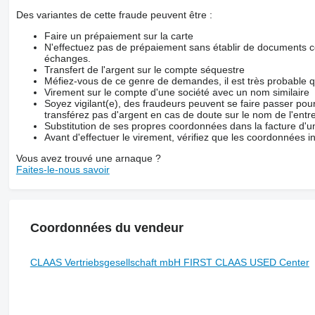
Zugpendel K80
Zwangslenkungsvorrichtung
Des variantes de cette fraude peuvent être :
automatische Anhängekupplung
elektr. Kreuzsteuerhebel
Faire un prépaiement sur la carte
elektrische Steuergeräte
N'effectuez pas de prépaiement sans établir de documents co
lastschaltbare Wendeschaltung
échanges.
mech. Kabinenfederung
Transfert de l'argent sur le compte séquestre
Méfiez-vous de ce genre de demandes, il est très probable 
Virement sur le compte d'une société avec un nom similaire
Soyez vigilant(e), des fraudeurs peuvent se faire passer po
transférez pas d'argent en cas de doute sur le nom de l'entre
Substitution de ses propres coordonnées dans la facture d'un
Avant d'effectuer le virement, vérifiez que les coordonnées i
Vous avez trouvé une arnaque ?
Faites-le-nous savoir
Coordonnées du vendeur
CLAAS Vertriebsgesellschaft mbH FIRST CLAAS USED Center