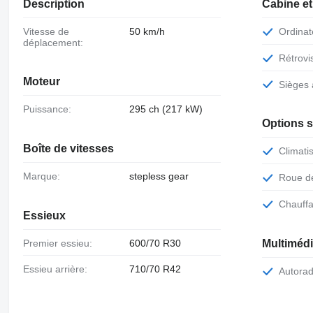
Description
Cabine et
Vitesse de
50 km/h
Ordina
déplacement:
Rétrov
Moteur
Siège
Puissance:
295 ch (217 kW)
Options 
Boîte de vitesses
Climati
Marque:
stepless gear
Roue 
Chauff
Essieux
Premier essieu:
600/70 R30
Multiméd
Essieu arrière:
710/70 R42
Autora