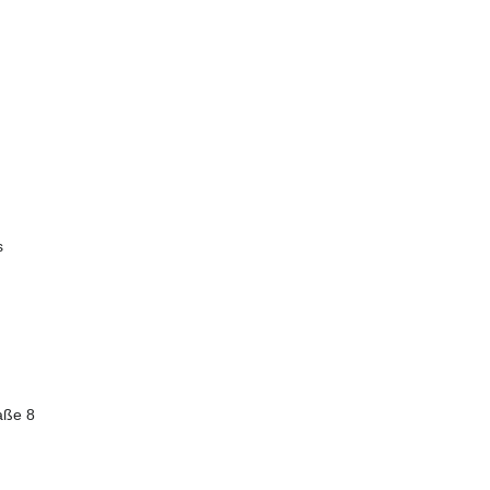
s
aße 8