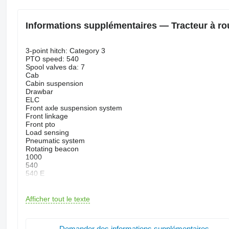
Informations supplémentaires — Tracteur à 
3-point hitch: Category 3
PTO speed: 540
Spool valves da: 7
Cab
Cabin suspension
Drawbar
ELC
Front axle suspension system
Front linkage
Front pto
Load sensing
Pneumatic system
Rotating beacon
1000
540
540 E
Bezeichnung Terminal (CLAAS): CEMIS 1200
Druckluftanlage (2
Kreis)
Afficher tout le texte
EHR
Freisprecheinrichtung
Frontkraftheber
Demander des informations supplémentaires