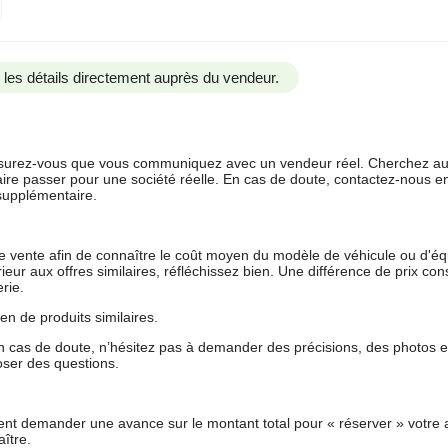
us les détails directement auprès du vendeur.
 assurez-vous que vous communiquez avec un vendeur réel. Cherchez au
aire passer pour une société réelle. En cas de doute, contactez-nous en 
supplémentaire.
 de vente afin de connaître le coût moyen du modèle de véhicule ou d'
férieur aux offres similaires, réfléchissez bien. Une différence de prix co
rie.
en de produits similaires.
 cas de doute, n’hésitez pas à demander des précisions, des photos 
oser des questions.
nt demander une avance sur le montant total pour « réserver » votre a
ître.