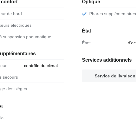
 confort
Optique
teur de bord
Phares supplémentaires
iseurs électriques
État
s à suspension pneumatique
État:
d'o
supplémentaires
Services additionnels
seur:
contrôle du climat
Service de livraison
de secours
age des sièges
ia
dio