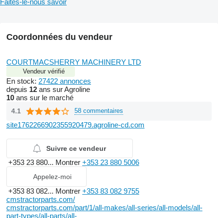
Faites-le-nous savoir
Coordonnées du vendeur
COURTMACSHERRY MACHINERY LTD
Vendeur vérifié
En stock:
27422 annonces
depuis
12
ans sur Agroline
10
ans sur le marché
4.1
58 commentaires
site1762266902355920479.agroline-cd.com
Suivre ce vendeur
+353 23 880...
Montrer
+353 23 880 5006
Appelez-moi
+353 83 082...
Montrer
+353 83 082 9755
cmstractorparts.com/
cmstractorparts.com/part/1/all-makes/all-series/all-models/all-
part-types/all-parts/all-