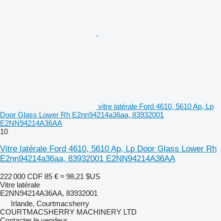
vitre latérale Ford 4610, 5610 Ap, Lp
Door Glass Lower Rh E2nn94214a36aa, 83932001
E2NN94214A36AA
10
Vitre latérale Ford 4610, 5610 Ap, Lp Door Glass Lower Rh
E2nn94214a36aa, 83932001 E2NN94214A36AA
222 000 CDF
85 €
≈ 98,21 $US
Vitre latérale
E2NN94214A36AA, 83932001
Irlande, Courtmacsherry
COURTMACSHERRY MACHINERY LTD
Contacter le vendeur