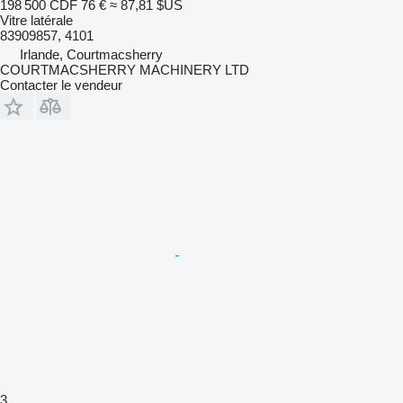
198 500 CDF
76 €
≈ 87,81 $US
Vitre latérale
83909857, 4101
Irlande, Courtmacsherry
COURTMACSHERRY MACHINERY LTD
Contacter le vendeur
3