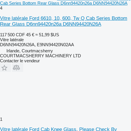
Cab Series Bottom Rear Glass D6nn94420n26a D6NN94420N26A
4
Vitre latérale Ford 6610, 10, 600, Tw Q Cab Series Bottom
Rear Glass D6nn94420n26a D6NN94420N26A
117 500 CDF
45 €
≈ 51,99 $US
Vitre latérale
D6NN94420N26A, E9NN94420N02AA
Irlande, Courtmacsherry
COURTMACSHERRY MACHINERY LTD
Contacter le vendeur
1
Vitre latérale Ford Cab Knee Glass. Please Check By