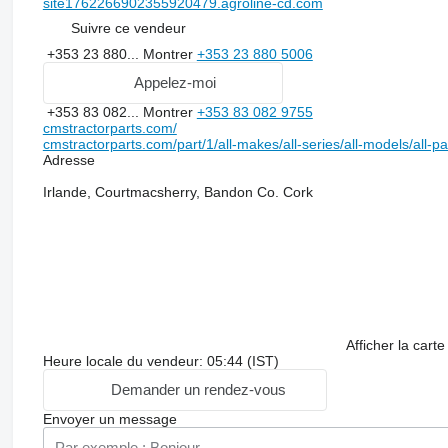
site1762266902355920479.agroline-cd.com
Suivre ce vendeur
+353 23 880...
Montrer
+353 23 880 5006
Appelez-moi
+353 83 082...
Montrer
+353 83 082 9755
cmstractorparts.com/
cmstractorparts.com/part/1/all-makes/all-series/all-models/all-p
Adresse
Irlande, Courtmacsherry, Bandon Co. Cork
Afficher la carte
Heure locale du vendeur: 05:44 (IST)
Demander un rendez-vous
Envoyer un message