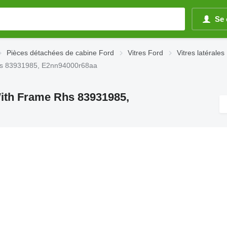
Se 
Pièces détachées de cabine Ford
Vitres Ford
Vitres latérales
Rhs 83931985, E2nn94000r68aa
With Frame Rhs 83931985,