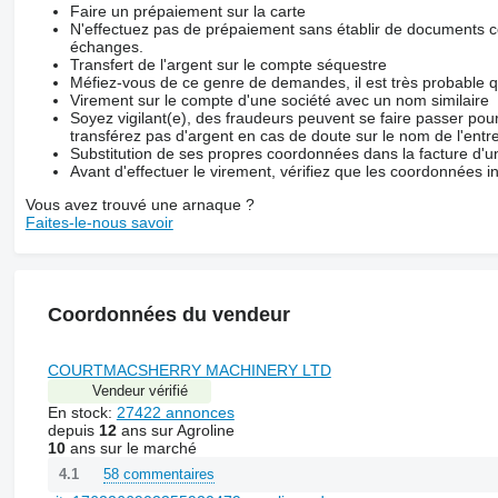
Faire un prépaiement sur la carte
N'effectuez pas de prépaiement sans établir de documents co
échanges.
Transfert de l'argent sur le compte séquestre
Méfiez-vous de ce genre de demandes, il est très probable 
Virement sur le compte d'une société avec un nom similaire
Soyez vigilant(e), des fraudeurs peuvent se faire passer po
transférez pas d'argent en cas de doute sur le nom de l'entre
Substitution de ses propres coordonnées dans la facture d'un
Avant d'effectuer le virement, vérifiez que les coordonnées i
Vous avez trouvé une arnaque ?
Faites-le-nous savoir
Coordonnées du vendeur
COURTMACSHERRY MACHINERY LTD
Vendeur vérifié
En stock:
27422 annonces
depuis
12
ans sur Agroline
10
ans sur le marché
58 commentaires
4.1