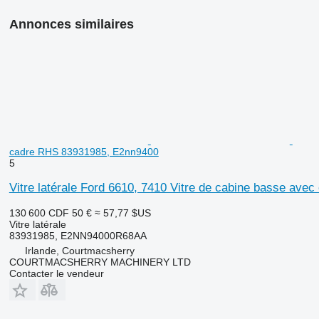
Annonces similaires
cadre RHS 83931985, E2nn9400
5
Vitre latérale Ford 6610, 7410 Vitre de cabine basse av
130 600 CDF
50 €
≈ 57,77 $US
Vitre latérale
83931985, E2NN94000R68AA
Irlande, Courtmacsherry
COURTMACSHERRY MACHINERY LTD
Contacter le vendeur