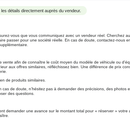
us les détails directement auprès du vendeur.
 assurez-vous que vous communiquez avec un vendeur réel. Cherchez au
aire passer pour une société réelle. En cas de doute, contactez-nous en 
supplémentaire.
 de vente afin de connaître le coût moyen du modèle de véhicule ou d'
férieur aux offres similaires, réfléchissez bien. Une différence de prix co
rie.
en de produits similaires.
 cas de doute, n’hésitez pas à demander des précisions, des photos 
oser des questions.
nt demander une avance sur le montant total pour « réserver » votre a
ître.