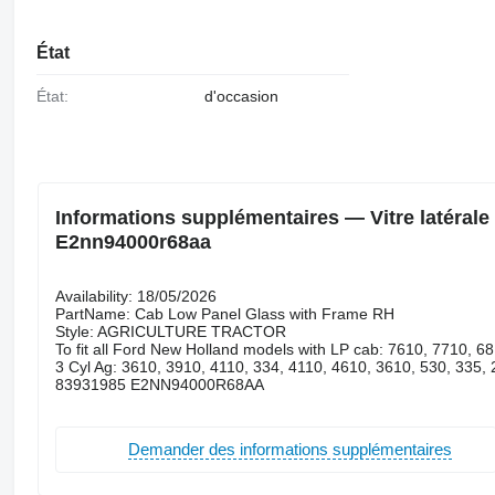
État
État:
d'occasion
Informations supplémentaires — Vitre latéral
E2nn94000r68aa
Availability: 18/05/2026
PartName: Cab Low Panel Glass with Frame RH
Style: AGRICULTURE TRACTOR
To fit all Ford New Holland models with LP cab: 7610, 7710, 6
3 Cyl Ag: 3610, 3910, 4110, 334, 4110, 4610, 3610, 530, 335,
83931985 E2NN94000R68AA
Demander des informations supplémentaires