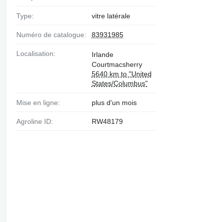
Type:
vitre latérale
Numéro de catalogue:
83931985
Localisation:
Irlande
Courtmacsherry
5640 km to "United
States/Columbus"
Mise en ligne:
plus d'un mois
Agroline ID:
RW48179