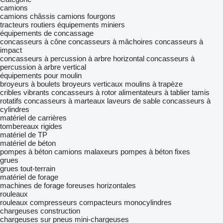
camions
camions châssis
camions fourgons
tracteurs routiers
équipements miniers
équipements de concassage
concasseurs à cône
concasseurs à mâchoires
concasseurs à
impact
concasseurs à percussion à arbre horizontal
concasseurs à
percussion à arbre vertical
équipements pour moulin
broyeurs à boulets
broyeurs verticaux
moulins à trapèze
cribles vibrants
concasseurs à rotor
alimentateurs à tablier
tamis
rotatifs
concasseurs à marteaux
laveurs de sable
concasseurs à
cylindres
matériel de carrières
tombereaux rigides
matériel de TP
matériel de béton
pompes à béton
camions malaxeurs
pompes à béton fixes
grues
grues tout-terrain
matériel de forage
machines de forage
foreuses horizontales
rouleaux
rouleaux compresseurs
compacteurs monocylindres
chargeuses construction
chargeuses sur pneus
mini-chargeuses