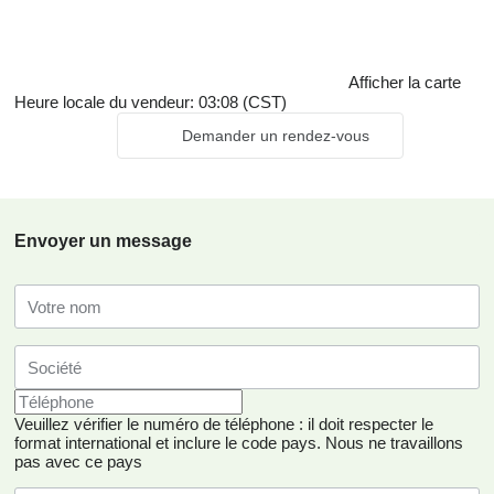
International Quality Management System
――Strictly the quality of raw materials,especially the quality of
Afficher la carte
product,making quality management system.In
Heure locale du vendeur: 03:08 (CST)
2009,2Cmachinery.,Co ltd had passed the quality system
Demander un rendez-vous
certification of ISO9001:2008,and European CE
certificate.2Cmachinery.,Co ltd keep pace with international
standards about quality management.
Envoyer un message
Veuillez vérifier le numéro de téléphone : il doit respecter le
format international et inclure le code pays.
Nous ne travaillons
pas avec ce pays