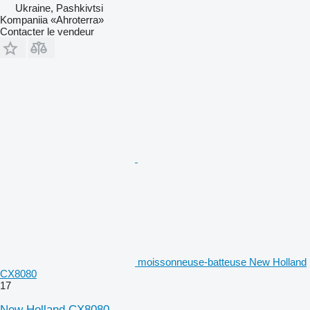
Ukraine, Pashkivtsi
Kompaniia «Ahroterra»
Contacter le vendeur
moissonneuse-batteuse New Holland
CX8080
17
New Holland CX8080