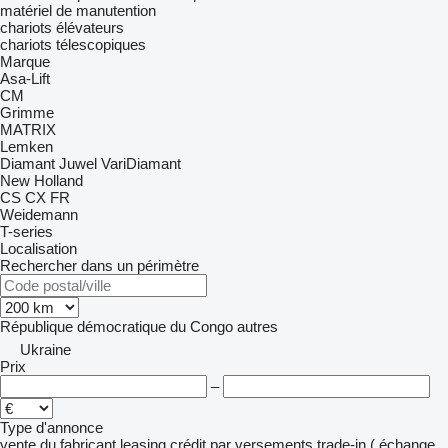
matériel de manutention
chariots élévateurs
chariots télescopiques
Marque
Asa-Lift
CM
Grimme
MATRIX
Lemken
Diamant
Juwel
VariDiamant
New Holland
CS
CX
FR
Weidemann
T-series
Localisation
Rechercher dans un périmètre
République démocratique du Congo
autres
Ukraine
Prix
–
Type d'annonce
vente
du fabricant
leasing
crédit
par versements
trade-in ( échange