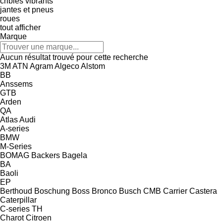
cribles vibrants
jantes et pneus
roues
tout afficher
Marque
Aucun résultat trouvé pour cette recherche
3M
ATN
Agram
Algeco
Alstom
BB
Anssems
GTB
Arden
QA
Atlas
Audi
A-series
BMW
M-Series
BOMAG
Backers
Bagela
BA
Baoli
EP
Berthoud
Boschung
Boss
Bronco
Busch
CMB
Carrier
Castera
Caterpillar
C-series
TH
Charot
Citroen