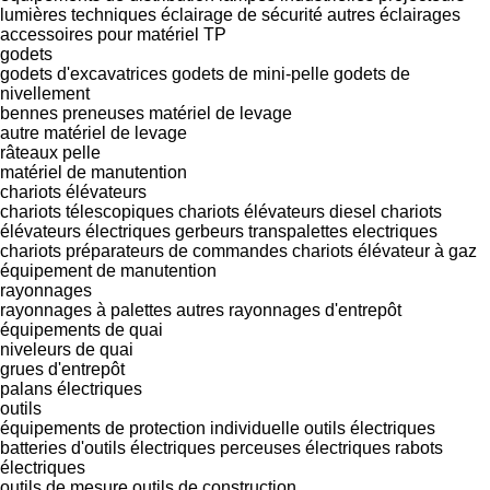
lumières techniques
éclairage de sécurité
autres éclairages
accessoires pour matériel TP
godets
godets d'excavatrices
godets de mini-pelle
godets de
nivellement
bennes preneuses
matériel de levage
autre matériel de levage
râteaux pelle
matériel de manutention
chariots élévateurs
chariots télescopiques
chariots élévateurs diesel
chariots
élévateurs électriques
gerbeurs
transpalettes electriques
chariots préparateurs de commandes
chariots élévateur à gaz
équipement de manutention
rayonnages
rayonnages à palettes
autres rayonnages d'entrepôt
équipements de quai
niveleurs de quai
grues d'entrepôt
palans électriques
outils
équipements de protection individuelle
outils électriques
batteries d'outils électriques
perceuses électriques
rabots
électriques
outils de mesure
outils de construction