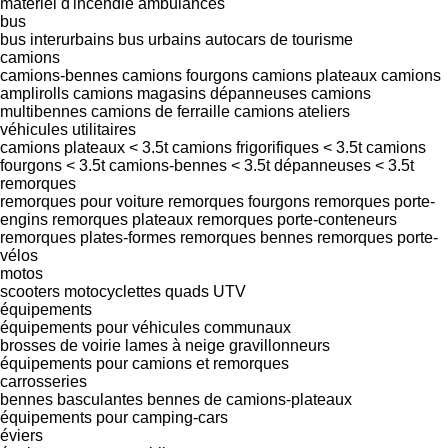
matériel d'incendie
ambulances
bus
bus interurbains
bus urbains
autocars de tourisme
camions
camions-bennes
camions fourgons
camions plateaux
camions
amplirolls
camions magasins
dépanneuses
camions
multibennes
camions de ferraille
camions ateliers
véhicules utilitaires
camions plateaux < 3.5t
camions frigorifiques < 3.5t
camions
fourgons < 3.5t
camions-bennes < 3.5t
dépanneuses < 3.5t
remorques
remorques pour voiture
remorques fourgons
remorques porte-
engins
remorques plateaux
remorques porte-conteneurs
remorques plates-formes
remorques bennes
remorques porte-
vélos
motos
scooters
motocyclettes
quads
UTV
équipements
équipements pour véhicules communaux
brosses de voirie
lames à neige
gravillonneurs
équipements pour camions et remorques
carrosseries
bennes basculantes
bennes de camions-plateaux
équipements pour camping-cars
éviers