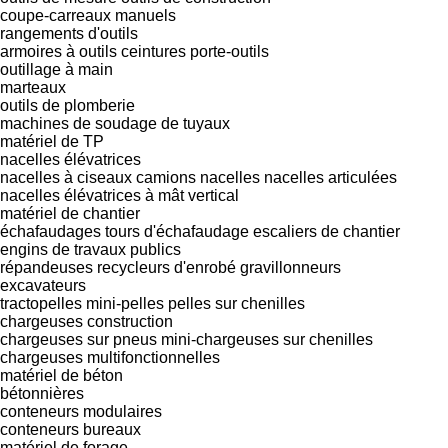
coupe-carreaux manuels
rangements d'outils
armoires à outils
ceintures porte-outils
outillage à main
marteaux
outils de plomberie
machines de soudage de tuyaux
matériel de TP
nacelles élévatrices
nacelles à ciseaux
camions nacelles
nacelles articulées
nacelles élévatrices à mât vertical
matériel de chantier
échafaudages
tours d'échafaudage
escaliers de chantier
engins de travaux publics
répandeuses
recycleurs d'enrobé
gravillonneurs
excavateurs
tractopelles
mini-pelles
pelles sur chenilles
chargeuses construction
chargeuses sur pneus
mini-chargeuses sur chenilles
chargeuses multifonctionnelles
matériel de béton
bétonnières
conteneurs modulaires
conteneurs bureaux
matériel de forage