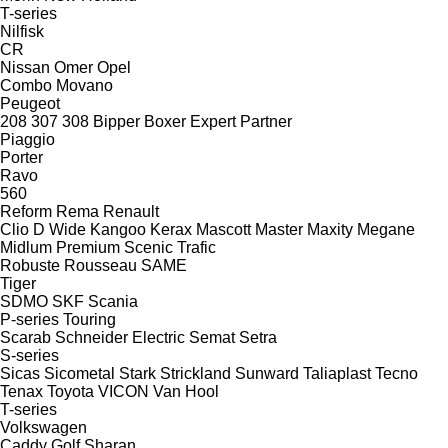
T-series
Nilfisk
CR
Nissan
Omer
Opel
Combo
Movano
Peugeot
208
307
308
Bipper
Boxer
Expert
Partner
Piaggio
Porter
Ravo
560
Reform
Rema
Renault
Clio
D Wide
Kangoo
Kerax
Mascott
Master
Maxity
Megane
Midlum
Premium
Scenic
Trafic
Robuste
Rousseau
SAME
Tiger
SDMO
SKF
Scania
P-series
Touring
Scarab
Schneider Electric
Semat
Setra
S-series
Sicas
Sicometal
Stark
Strickland
Sunward
Taliaplast
Tecno
Tenax
Toyota
VICON
Van Hool
T-series
Volkswagen
Caddy
Golf
Sharan