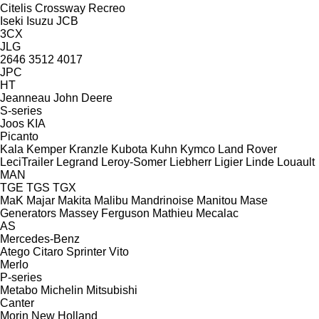
Citelis
Crossway
Recreo
Iseki
Isuzu
JCB
3CX
JLG
2646
3512
4017
JPC
HT
Jeanneau
John Deere
S-series
Joos
KIA
Picanto
Kala
Kemper
Kranzle
Kubota
Kuhn
Kymco
Land Rover
LeciTrailer
Legrand
Leroy-Somer
Liebherr
Ligier
Linde
Louault
MAN
TGE
TGS
TGX
MaK
Majar
Makita
Malibu
Mandrinoise
Manitou
Mase
Generators
Massey Ferguson
Mathieu
Mecalac
AS
Mercedes-Benz
Atego
Citaro
Sprinter
Vito
Merlo
P-series
Metabo
Michelin
Mitsubishi
Canter
Morin
New Holland