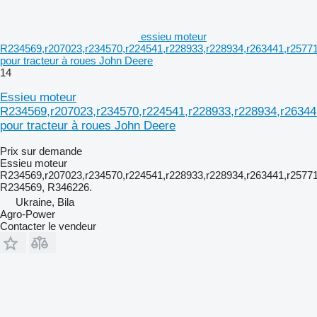
essieu moteur
R234569,r207023,r234570,r224541,r228933,r228934,r263441,r25771
pour tracteur à roues John Deere
14
Essieu moteur
R234569,r207023,r234570,r224541,r228933,r228934,r26344
pour tracteur à roues John Deere
Prix sur demande
Essieu moteur
R234569,r207023,r234570,r224541,r228933,r228934,r263441,r25771
R234569, R346226.
Ukraine, Bila
Agro-Power
Contacter le vendeur