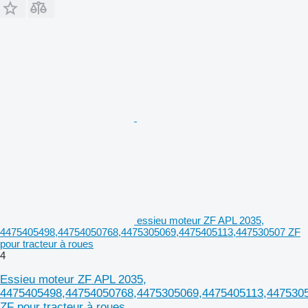
essieu moteur ZF APL 2035,
4475405498,44754050768,4475305069,4475405113,447530507 ZF
pour tracteur à roues
4
Essieu moteur ZF APL 2035,
4475405498,44754050768,4475305069,4475405113,447530
ZF pour tracteur à roues