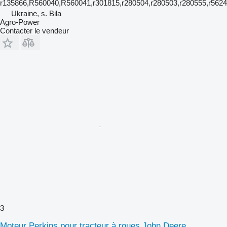
r135866,R560040,R560041,r301815,r280504,r280503,r280555,r5624
Ukraine, s. Bila
Agro-Power
Contacter le vendeur
3
Moteur Perkins pour tracteur à roues John Deere