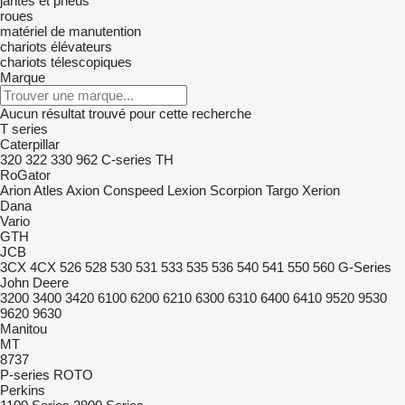
jantes et pneus
roues
matériel de manutention
chariots élévateurs
chariots télescopiques
Marque
Aucun résultat trouvé pour cette recherche
T series
Caterpillar
320
322
330
962
C-series
TH
RoGator
Arion
Atles
Axion
Conspeed
Lexion
Scorpion
Targo
Xerion
Dana
Vario
GTH
JCB
3CX
4CX
526
528
530
531
533
535
536
540
541
550
560
G-Series
John Deere
3200
3400
3420
6100
6200
6210
6300
6310
6400
6410
9520
9530
9620
9630
Manitou
MT
8737
P-series
ROTO
Perkins