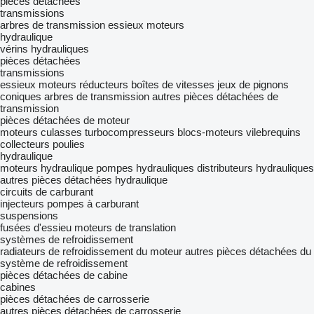
pièces détachées
transmissions
arbres de transmission
essieux moteurs
hydraulique
vérins hydrauliques
pièces détachées
transmissions
essieux moteurs
réducteurs
boîtes de vitesses
jeux de pignons
coniques
arbres de transmission
autres pièces détachées de
transmission
pièces détachées de moteur
moteurs
culasses
turbocompresseurs
blocs-moteurs
vilebrequins
collecteurs
poulies
hydraulique
moteurs hydraulique
pompes hydrauliques
distributeurs hydrauliques
autres pièces détachées hydraulique
circuits de carburant
injecteurs
pompes à carburant
suspensions
fusées d'essieu
moteurs de translation
systèmes de refroidissement
radiateurs de refroidissement du moteur
autres pièces détachées du
système de refroidissement
pièces détachées de cabine
cabines
pièces détachées de carrosserie
autres pièces détachées de carrosserie