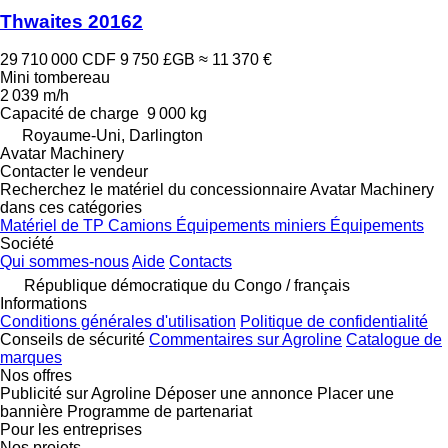
Thwaites 20162
29 710 000 CDF
9 750 £GB
≈ 11 370 €
Mini tombereau
2 039 m/h
Capacité de charge
9 000 kg
Royaume-Uni, Darlington
Avatar Machinery
Contacter le vendeur
Recherchez le matériel du concessionnaire Avatar Machinery
dans ces catégories
Matériel de TP
Camions
Équipements miniers
Équipements
Société
Qui sommes-nous
Aide
Contacts
République démocratique du Congo / français
Informations
Conditions générales d'utilisation
Politique de confidentialité
Conseils de sécurité
Commentaires sur Agroline
Catalogue de
marques
Nos offres
Publicité sur Agroline
Déposer une annonce
Placer une
bannière
Programme de partenariat
Pour les entreprises
Nos projets