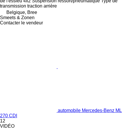
de l'essieu
4x2
Suspension
ressort/pneumatique
Type de
transmission
traction arrière
Belgique, Bree
Smeets & Zonen
Contacter le vendeur
automobile Mercedes-Benz ML
270 CDI
12
VIDÉO