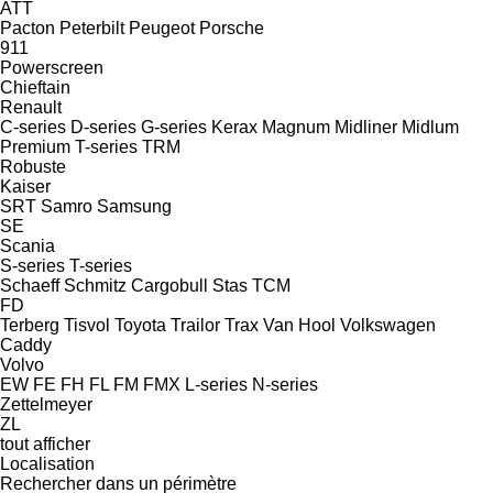
ATT
Pacton
Peterbilt
Peugeot
Porsche
911
Powerscreen
Chieftain
Renault
C-series
D-series
G-series
Kerax
Magnum
Midliner
Midlum
Premium
T-series
TRM
Robuste
Kaiser
SRT
Samro
Samsung
SE
Scania
S-series
T-series
Schaeff
Schmitz Cargobull
Stas
TCM
FD
Terberg
Tisvol
Toyota
Trailor
Trax
Van Hool
Volkswagen
Caddy
Volvo
EW
FE
FH
FL
FM
FMX
L-series
N-series
Zettelmeyer
ZL
tout afficher
Localisation
Rechercher dans un périmètre