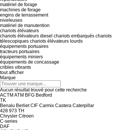
matériel de forage
machines de forage
engins de terrassement
niveleuses
matériel de manutention
chariots élévateurs
chariots élévateurs diesel
chariots embarqués
chariots
télescopiques
chariots élévateurs lourds
équipements portuaires
tracteurs portuaires
équipements miniers
équipements de concassage
cribles vibrants
tout afficher
Marque
Aucun résultat trouvé pour cette recherche
ACTM
ATM
BFG
Bedford
TK
Benalu
Berliet
CIF
Carmix
Castera
Caterpillar
428
973
TH
Chrysler
Citroen
C-series
DAF