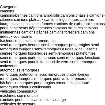
Catégorie
camions
camions-bennes
camions amplirolls
camions châssis
camions-
citernes
camions plateaux
camions frigorifiques
camions
fourgons
camions plates-formes
camions de carburant
camions
porte-conteneurs
dépanneuses
camions militaires
camions
multibennes
camions bâchés
camions forestiers
camions
rideaux coulissants
tracteurs routiers
semi-remorques
semi-remorques bennes
semi-remorques porte-engins
semi-
remorques fourgons
semi-remorques à rideaux coulissants
semi-remorques frigorifiques
semi-remorques plateformes
semi-remorques porte-conteneurs
semi-remorques forestiers
semi-remorques pour le transport de verre
semi-remorques
malaxeurs
automobiles
remorques
remorques porte-conteneurs
remorques plates-formes
remorques fourgons
remorques pour voiture
remorques
bâchées
remorques porte-engins
remorques plateaux
remorques rideaux coulissants
véhicules communaux
machines communales
camions poubelles
camions de vidange
véhicules de secours