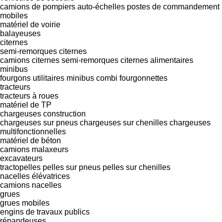
camions de pompiers
auto-échelles
postes de commandement
mobiles
matériel de voirie
balayeuses
citernes
semi-remorques citernes
camions citernes semi-remorques
citernes alimentaires
minibus
fourgons utilitaires
minibus combi
fourgonnettes
tracteurs
tracteurs à roues
matériel de TP
chargeuses construction
chargeuses sur pneus
chargeuses sur chenilles
chargeuses
multifonctionnelles
matériel de béton
camions malaxeurs
excavateurs
tractopelles
pelles sur pneus
pelles sur chenilles
nacelles élévatrices
camions nacelles
grues
grues mobiles
engins de travaux publics
répandeuses