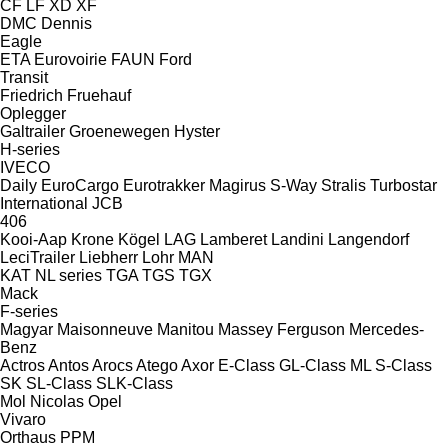
CF
LF
XD
XF
DMC
Dennis
Eagle
ETA
Eurovoirie
FAUN
Ford
Transit
Friedrich
Fruehauf
Oplegger
Galtrailer
Groenewegen
Hyster
H-series
IVECO
Daily
EuroCargo
Eurotrakker
Magirus
S-Way
Stralis
Turbostar
International
JCB
406
Kooi-Aap
Krone
Kögel
LAG
Lamberet
Landini
Langendorf
LeciTrailer
Liebherr
Lohr
MAN
KAT
NL series
TGA
TGS
TGX
Mack
F-series
Magyar
Maisonneuve
Manitou
Massey Ferguson
Mercedes-
Benz
Actros
Antos
Arocs
Atego
Axor
E-Class
GL-Class
ML
S-Class
SK
SL-Class
SLK-Class
Mol
Nicolas
Opel
Vivaro
Orthaus
PPM