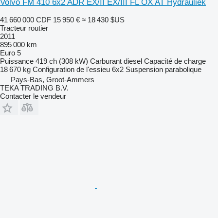
Volvo FM 410 6x2 ADR EX/II EX/III FL OX AT Hydrauliek
41 660 000 CDF
15 950 €
≈ 18 430 $US
Tracteur routier
2011
895 000 km
Euro 5
Puissance
419 ch (308 kW)
Carburant
diesel
Capacité de charge
18 670 kg
Configuration de l'essieu
6x2
Suspension
parabolique
Pays-Bas, Groot-Ammers
TEKA TRADING B.V.
Contacter le vendeur