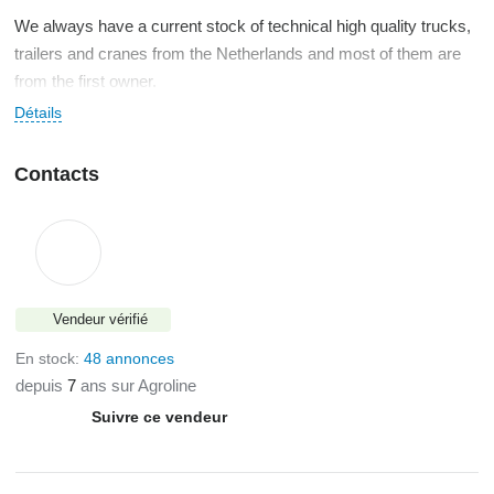
We always have a current stock of technical high quality trucks,
trailers and cranes from the Netherlands and most of them are
from the first owner.
Détails
We export to over 75 countries around the world. Our customers
are located throughout Europe, Eastern Europe, the Middle East,
Contacts
Africa and South America.
If you want to drive back home to your country, we can arrange
the export documents and a temporary export registration with
insurance.
Of course we can arrange shipping for you including transport to
Vendeur vérifié
the harbor. We also take care of the export documents for you.
En stock:
48 annonces
depuis
7
ans sur Agroline
Suivre ce vendeur