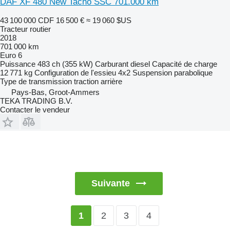
DAF XF 480 New Tacho SSC 701.000 km
43 100 000 CDF
16 500 €
≈ 19 060 $US
Tracteur routier
2018
701 000 km
Euro 6
Puissance
483 ch (355 kW)
Carburant
diesel
Capacité de charge
12 771 kg
Configuration de l'essieu
4x2
Suspension
parabolique
Type de transmission
traction arrière
Pays-Bas, Groot-Ammers
TEKA TRADING B.V.
Contacter le vendeur
Suivante
2
3
4
1