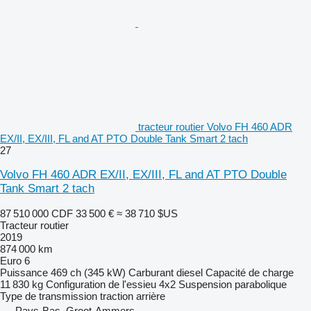
tracteur routier Volvo FH 460 ADR
EX/II, EX/III, FL and AT PTO Double Tank Smart 2 tach
27
Volvo FH 460 ADR EX/II, EX/III, FL and AT PTO Double
Tank Smart 2 tach
87 510 000 CDF
33 500 €
≈ 38 710 $US
Tracteur routier
2019
874 000 km
Euro 6
Puissance
469 ch (345 kW)
Carburant
diesel
Capacité de charge
11 830 kg
Configuration de l'essieu
4x2
Suspension
parabolique
Type de transmission
traction arrière
Pays-Bas, Groot-Ammers