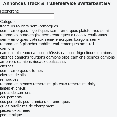
Annonces Truck & Trailerservice Swifterbant BV
Recherche
Catégorie
tracteurs routiers
semi-remorques
semi-remorques frigorifiques
semi-remorques plateformes
semi-
remorques porte-engins
semi-remorques à rideaux coulissants
semi-remorques plateaux
semi-remorques fourgons
semi-
remorques à plancher mobile
semi-remorques ampliroll
camions
camions plateaux
camions châssis
camions frigorifiques
camions-
citernes
camions fourgons
camions silos
camions-bennes
camions
amplirolls
camions rideaux coulissants
citernes
semi-remorques citernes
citernes de silo
remorques
remorques bennes
remorques plateaux
remorques dolly
jantes et pneus
pneus de camions
équipements
équipements pour camions et remorques
grues auxiliaires de chargement
pièces détachées
pneumatique