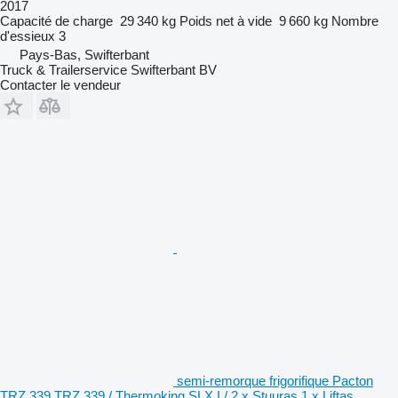
2017
Capacité de charge
29 340 kg
Poids net à vide
9 660 kg
Nombre
d'essieux
3
Pays-Bas, Swifterbant
Truck & Trailerservice Swifterbant BV
Contacter le vendeur
semi-remorque frigorifique Pacton
TRZ 339 TRZ 339 / Thermoking SLX I / 2 x Stuuras 1 x Liftas