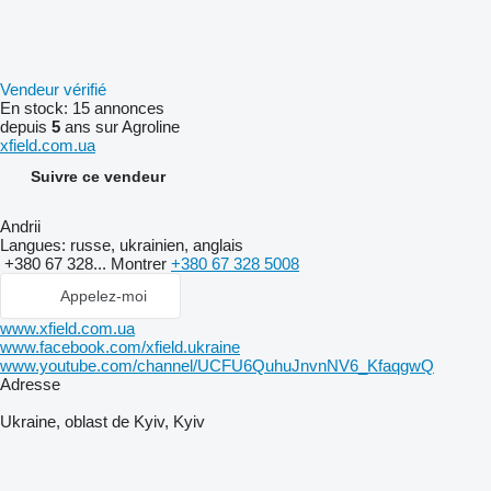
Vendeur vérifié
En stock:
15 annonces
depuis
5
ans sur Agroline
xfield.com.ua
Suivre ce vendeur
Andrii
Langues:
russe, ukrainien, anglais
+380 67 328...
Montrer
+380 67 328 5008
Appelez-moi
www.xfield.com.ua
www.facebook.com/xfield.ukraine
www.youtube.com/channel/UCFU6QuhuJnvnNV6_KfaqgwQ
Adresse
Ukraine, oblast de Kyiv, Kyiv