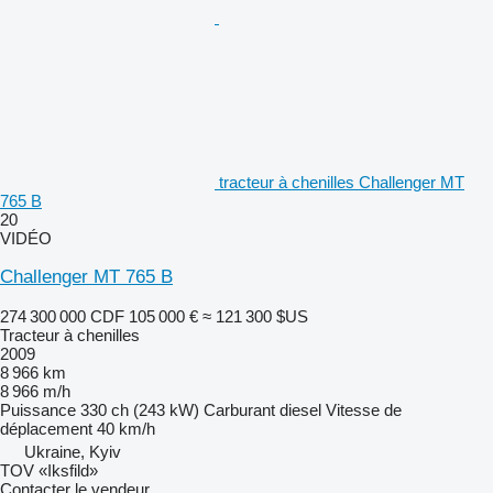
tracteur à chenilles Challenger MT
765 B
20
VIDÉO
Challenger MT 765 B
274 300 000 CDF
105 000 €
≈ 121 300 $US
Tracteur à chenilles
2009
8 966 km
8 966 m/h
Puissance
330 ch (243 kW)
Carburant
diesel
Vitesse de
déplacement
40 km/h
Ukraine, Kyiv
TOV «Iksfild»
Contacter le vendeur