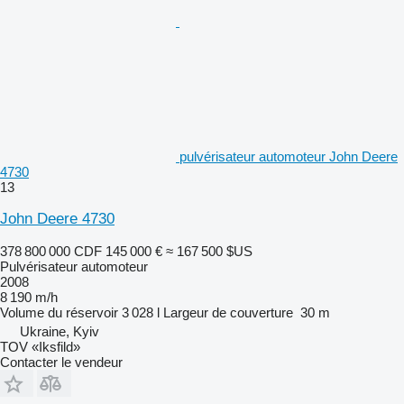
pulvérisateur automoteur John Deere
4730
13
John Deere 4730
378 800 000 CDF
145 000 €
≈ 167 500 $US
Pulvérisateur automoteur
2008
8 190 m/h
Volume du réservoir
3 028 l
Largeur de couverture
30 m
Ukraine, Kyiv
TOV «Iksfild»
Contacter le vendeur