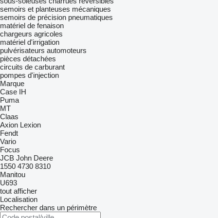
sous-soleuses
charrues réversibles
semoirs et planteuses mécaniques
semoirs de précision pneumatiques
matériel de fenaison
chargeurs agricoles
matériel d'irrigation
pulvérisateurs automoteurs
pièces détachées
circuits de carburant
pompes d'injection
Marque
Case IH
Puma
MT
Claas
Axion
Lexion
Fendt
Vario
Focus
JCB
John Deere
1550
4730
8310
Manitou
U693
tout afficher
Localisation
Rechercher dans un périmètre