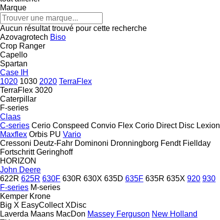
Marque
Aucun résultat trouvé pour cette recherche
Azovagrotech
Biso
Crop Ranger
Capello
Spartan
Case IH
1020
1030
2020
TerraFlex
TerraFlex 3020
Caterpillar
F-series
Claas
C-series
Cerio
Conspeed
Convio Flex
Corio
Direct Disc
Lexion
Maxflex
Orbis
PU
Vario
Cressoni
Deutz-Fahr
Dominoni
Dronningborg
Fendt
Fiellday
Fortschritt
Geringhoff
HORIZON
John Deere
622R
625R
630F
630R
630X
635D
635F
635R
635X
920
930
F-series
M-series
Kemper
Krone
Big X
EasyCollect
XDisc
Laverda
Maans
MacDon
Massey Ferguson
New Holland