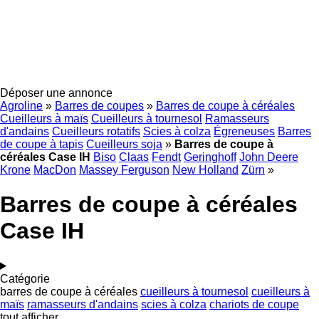
Déposer une annonce
Agroline
»
Barres de coupes
»
Barres de coupe à céréales
Cueilleurs à maïs
Cueilleurs à tournesol
Ramasseurs
d'andains
Cueilleurs rotatifs
Scies à colza
Égreneuses
Barres
de coupe à tapis
Cueilleurs soja
»
Barres de coupe à
céréales Case IH
Biso
Claas
Fendt
Geringhoff
John Deere
Krone
MacDon
Massey Ferguson
New Holland
Zürn
»
Barres de coupe à céréales
Case IH
Catégorie
barres de coupe à céréales
cueilleurs à tournesol
cueilleurs à
maïs
ramasseurs d'andains
scies à colza
chariots de coupe
tout afficher