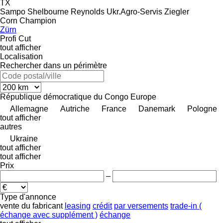
TX
Sampo
Shelbourne Reynolds
Ukr.Agro-Servis
Ziegler
Corn Champion
Zürn
Profi Cut
tout afficher
Localisation
Rechercher dans un périmètre
République démocratique du Congo
Europe
Allemagne
Autriche
France
Danemark
Pologne
tout afficher
autres
Ukraine
tout afficher
tout afficher
Prix
–
Type d'annonce
vente
du fabricant
leasing
crédit
par versements
trade-in (
échange avec supplément )
échange