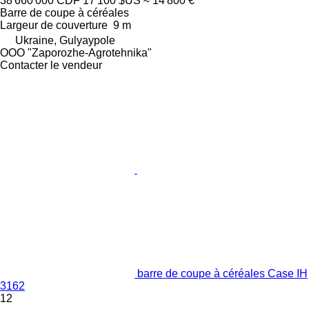
38 660 000 CDF
17 100 $US
≈ 14 800 €
Barre de coupe à céréales
Largeur de couverture
9 m
Ukraine, Gulyaypole
OOO "Zaporozhe-Agrotehnika"
Contacter le vendeur
barre de coupe à céréales Case IH
3162
12