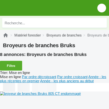
Matériel forestier
Broyeurs de branches
Broyeurs de 
Broyeurs de branches Bruks
8 annonces:
Broyeurs de branches Bruks
Filtre
Trier
:
Mise en ligne
Mise en ligne
Par ordre décroissant
Par ordre croissant
Année - les
plus récentes en premier
Année - les plus anciens au début