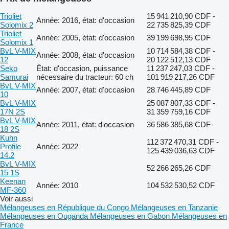
Trioliet
15 941 210,90 CDF -
Année: 2016, état: d'occasion
Solomix 2
22 735 825,39 CDF
Trioliet
Année: 2005, état: d'occasion
39 199 698,95 CDF
Solomix 1
BvL V-MIX
10 714 584,38 CDF -
Année: 2008, état: d'occasion
12
20 122 512,13 CDF
Seko
État: d'occasion, puissance
11 237 247,03 CDF -
Samurai
nécessaire du tracteur: 60 ch
101 919 217,26 CDF
BvL V-MIX
Année: 2007, état: d'occasion
28 746 445,89 CDF
10
BvL V-MIX
25 087 807,33 CDF -
17N 2S
31 359 759,16 CDF
BvL V-MIX
Année: 2011, état: d'occasion
36 586 385,68 CDF
18 2S
Kuhn
112 372 470,31 CDF -
Profile
Année: 2022
125 439 036,63 CDF
14.2
BvL V-MIX
52 266 265,26 CDF
15 1S
Keenan
Année: 2010
104 532 530,52 CDF
MF-360
Voir aussi
Mélangeuses en République du Congo
Mélangeuses en Tanzanie
Mélangeuses en Ouganda
Mélangeuses en Gabon
Mélangeuses en
France