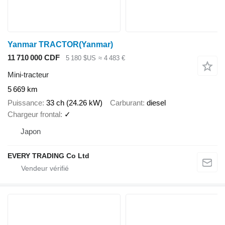
Yanmar TRACTOR(Yanmar)
11 710 000 CDF
5 180 $US
≈ 4 483 €
Mini-tracteur
5 669 km
Puissance
33 ch (24.26 kW)
Carburant
diesel
Chargeur frontal
✓
Japon
EVERY TRADING Co Ltd