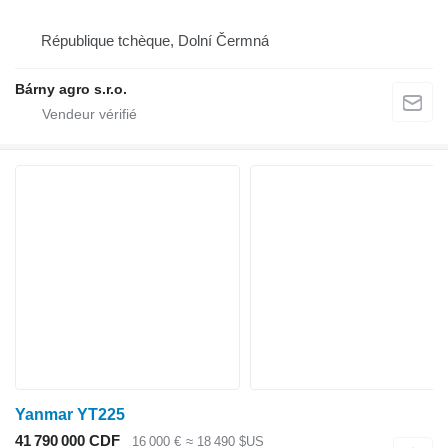
République tchèque, Dolní Čermná
Bárny agro s.r.o.
Yanmar YT225
41 790 000 CDF
16 000 €
≈ 18 490 $US