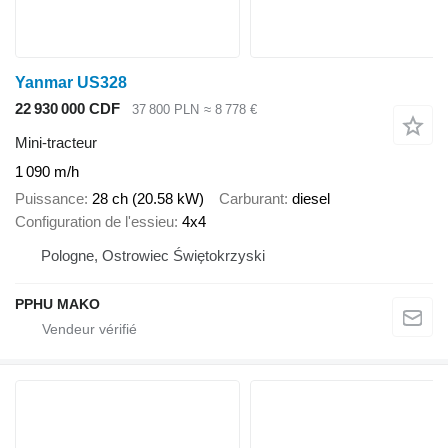
Yanmar US328
22 930 000 CDF
37 800 PLN
≈ 8 778 €
Mini-tracteur
1 090 m/h
Puissance
28 ch (20.58 kW)
Carburant
diesel
Configuration de l'essieu
4x4
Pologne, Ostrowiec Świętokrzyski
PPHU MAKO