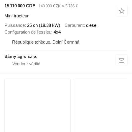
15 110 000 CDF
140 000 CZK
≈ 5 786 €
Mini-tracteur
Puissance
25 ch (18.38 kW)
Carburant
diesel
Configuration de l'essieu
4x4
République tchèque, Dolní Čermná
Bárny agro s.r.o.