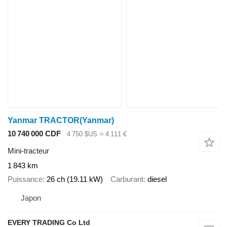
Yanmar TRACTOR(Yanmar)
10 740 000 CDF
4 750 $US
≈ 4 111 €
Mini-tracteur
1 843 km
Puissance
26 ch (19.11 kW)
Carburant
diesel
Japon
EVERY TRADING Co Ltd