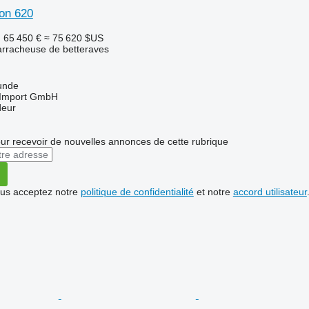
on 620
F
65 450 €
≈ 75 620 $US
rracheuse de betteraves
unde
t-Import GmbH
deur
r recevoir de nouvelles annonces de cette rubrique
vous acceptez notre
politique de confidentialité
et notre
accord utilisateur