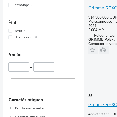
9610
échange
9640
Grimme REXOR
9650
914 300 000 CD
9660
Moissonneuse - a
État
9670 STS
2021
2 604 m/h
neuf
9680
Pologne, Do
d'occasion
9700
GRIMME Polska S
Contacter le ven
9750
9760 STS
Année
9770
9780
–
9860 STS
9880
9900
C-series
F-series
35
Caractéristiques
H-series
Grimme REXO
M-series
Poids net à vide
S-series
438 300 000 CD
Nombre d'heures