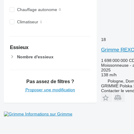
Chauffage autonome
Climatiseur
18
Essieux
Grimme REXO
Nombre d'essieux
1 698 000 000 C
Moissonneuse - a
2025
138 m/h
Pologne, Do
Pas assez de filtres ?
GRIMME Polska S
Proposer une modification
Contacter le ven
Informations sur Grimme