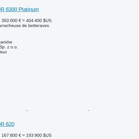
 6300 Platinum
F
350 000 €
≈ 404 400 $US
rracheuse de betteraves
maniów
p. z o.o.
deur
R 620
F
167 800 €
≈ 193 900 $US