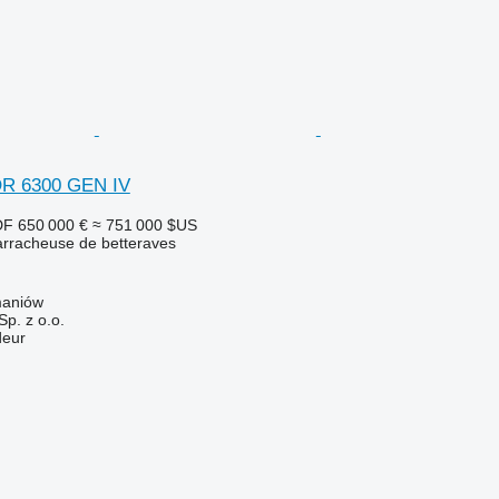
R 6300 GEN IV
DF
650 000 €
≈ 751 000 $US
rracheuse de betteraves
maniów
p. z o.o.
deur