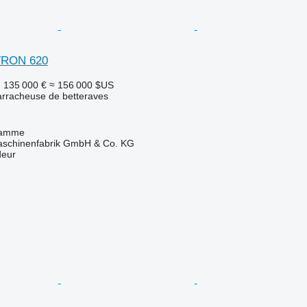
RON 620
F
135 000 €
≈ 156 000 $US
rracheuse de betteraves
Damme
chinenfabrik GmbH & Co. KG
deur