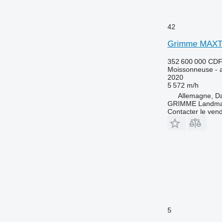
42
Grimme MAXT
352 600 000 CD
Moissonneuse - a
2020
5 572 m/h
Allemagne, 
GRIMME Landmas
Contacter le ven
5