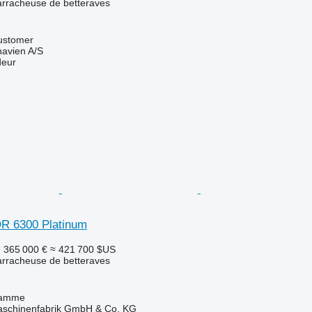
rracheuse de betteraves
ustomer
avien A/S
deur
 6300 Platinum
F
365 000 €
≈ 421 700 $US
rracheuse de betteraves
Damme
chinenfabrik GmbH & Co. KG