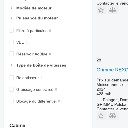
Contacter le ven
Modèle de moteur
Puissance du moteur
Filtre à particules
VEE
Réservoir AdBlue
28
Type de boîte de vitesses
Grimme REXOR
Ralentisseur
Prix sur demand
Moissonneuse - a
2024
Graissage centralisé
428 m/h
Pologne, Do
Blocage du différentiel
GRIMME Polska S
Contacter le ven
Cabine