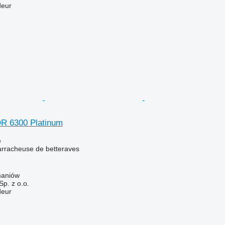
deur
 6300 Platinum
e
rracheuse de betteraves
maniów
p. z o.o.
deur