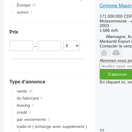
8250
2064
Ideal
TL
Europe
Grimme Maxtr
9120
2066
TX
autres
Allemagne
171 000 000 CD
9230
2256
W-series
Pologne
Ukraine
Moissonneuse - a
2003
9240
2264
France
1 686 m/h
Prix
Axial-Flow
7300
Royaume-Uni
Allemagne, K
7350
Danemark
Merkantil Expor
Contacter le ven
–
7450
Finlande
7750
Autriche
Abonnez-vous pou
7780
8100
S'abonner
8200
Type d'annonce
En cliquant ici, 
8300
8400
vente
8500
du fabricant
8600
leasing
9500
crédit
9560
par versements
9600
trade-in ( échange avec supplément )
27