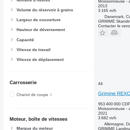
Moissonneuse - a
T-series
2013
W-series
Volume du réservoir à grains
3 165 m/h
Danemark, C
X-series
Largeur de couverture
GRIMME Skandin
Contacter le ven
Hauteur de déversement
Capacité
Vitesse de travail
Vitesse de déplacement
Carrosserie
44
Grimme REXOR
Chariot de coupe
953 400 000 CD
Moissonneuse - a
2021
3 682 m/h
Moteur, boîte de vitesses
Allemagne, 
Marque du moteur
GRIMME Landmas