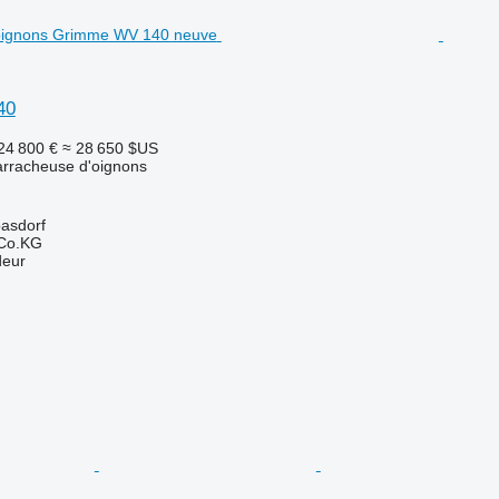
40
24 800 €
≈ 28 650 $US
arracheuse d'oignons
basdorf
 Co.KG
deur