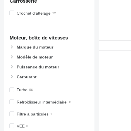
Carrosserie
7600
7700
Crochet d'attelage
7710
7720
7730
Moteur, boîte de vitesses
7800
7810
Marque du moteur
7820
Modèle de moteur
7830
Puissance du moteur
7920
7930
Carburant
8100
8200
Turbo
8220
Refroidisseur intermédiaire
8230
8260 R
Filtre à particules
8270 R
8285 R
VEE
8295