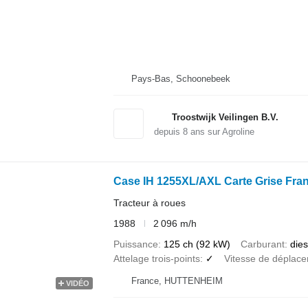
Pays-Bas, Schoonebeek
Troostwijk Veilingen B.V.
depuis
8
ans sur Agroline
Case IH 1255XL/AXL Carte Grise Fra
Tracteur à roues
1988
2 096 m/h
Puissance
125 ch (92 kW)
Carburant
dies
Attelage trois-points
✓
Vitesse de déplac
France, HUTTENHEIM
VIDÉO