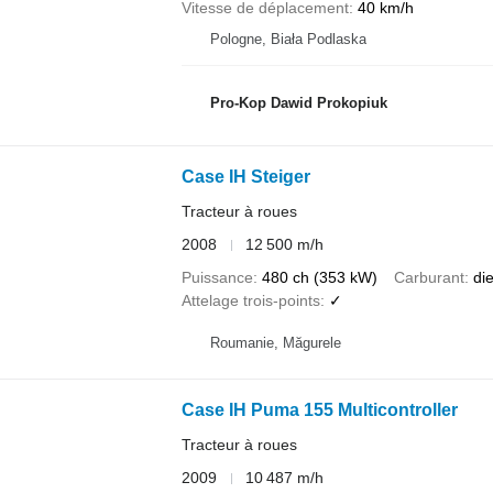
Vitesse de déplacement
40 km/h
Pologne, Biała Podlaska
Pro-Kop Dawid Prokopiuk
Case IH Steiger
Tracteur à roues
2008
12 500 m/h
Puissance
480 ch (353 kW)
Carburant
di
Attelage trois-points
✓
Roumanie, Măgurele
Case IH Puma 155 Multicontroller
Tracteur à roues
2009
10 487 m/h