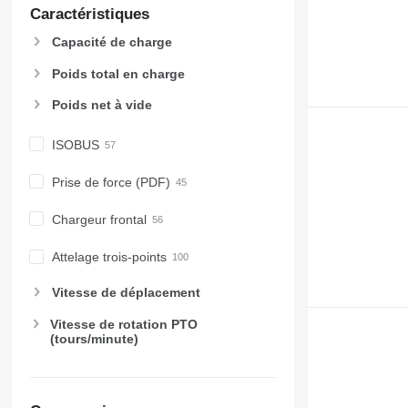
6630
Caractéristiques
6800
Capacité de charge
6810
6820
Poids total en charge
6830
Poids net à vide
6900
6910
ISOBUS
6920
6930
Prise de force (PDF)
7200
Chargeur frontal
7215 R
7230 R
Attelage trois-points
7250
7260 R
Vitesse de déplacement
7270 R
Vitesse de rotation PTO
7280 R
(tours/minute)
7290 R
7310 R
7430