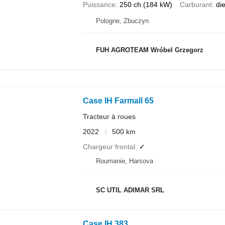
Puissance
250 ch (184 kW)
Carburant
di
Pologne, Zbuczyn
FUH AGROTEAM Wróbel Grzegorz
Case IH Farmall 65
Tracteur à roues
2022
500 km
Chargeur frontal
✓
Roumanie, Harsova
SC UTIL ADIMAR SRL
Case IH 383