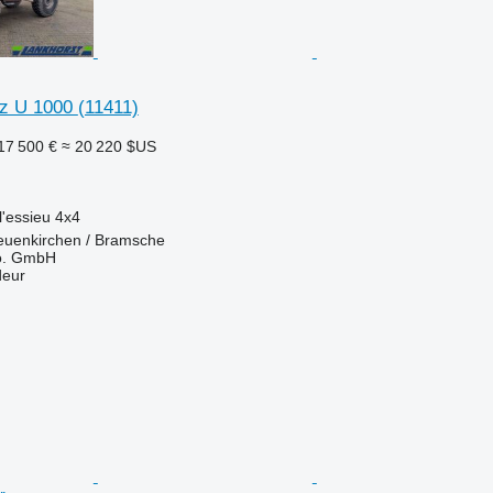
z U 1000
(11411)
17 500 €
≈ 20 220 $US
l'essieu
4x4
euenkirchen / Bramsche
o. GmbH
deur