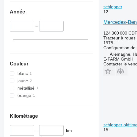
5070 M
5455
schlepper
5075
5460
12
Année
5080
5465
Mercedes-Benz
5085 M
5611
–
5090
5710
124 300 000 CD
5100
5711
Tracteur à roues
1978
5105 GN
5713
Configuration de 
5115
6140
Allemagne, 
E-FARM GmbH
5210
6180
Couleur
Contacter le ven
5615
6190
blanc
5620
6260
jaune
5720
6270
métallisé
5820
6290
orange
6090
6455
6100
6460
6105
6465
Kilométrage
6110 B
6475
schlepper oldtim
6110 M
6480
15
–
km
6110 R
6485