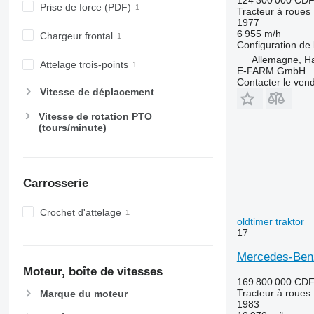
Prise de force (PDF)
Tracteur à roues
6220
7726
1977
6230
8220
6 955 m/h
Chargeur frontal
Configuration de 
6250
8240
Allemagne, 
6300
8250
Attelage trois-points
E-FARM GmbH
6310
8650
Contacter le ven
Vitesse de déplacement
6320
8660
6330
8670
Vitesse de rotation PTO
(tours/minute)
6410
8690
6430 Premium
8727
6510
8732
6520
8737
Carrosserie
6530
8740
Crochet d'attelage
6600
oldtimer traktor
6610
17
6620
Mercedes-Benz
6630
Moteur, boîte de vitesses
6800
169 800 000 CD
Tracteur à roues
Marque du moteur
6810
1983