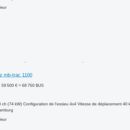
deur
z mb-trac 1100
F
59 500 €
≈ 68 750 $US
8 ch (74 kW)
Configuration de l'essieu
4x4
Vitesse de déplacement
40 
Hamburg
deur