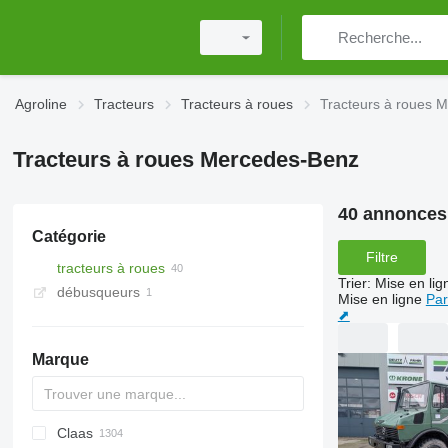
Agroline
Tracteurs
Tracteurs à roues
Tracteurs à roues 
Tracteurs à roues Mercedes-Benz
40 annonces
Catégorie
Filtre
tracteurs à roues
Trier
:
Mise en lig
débusqueurs
Mise en ligne
Par
⬈
Marque
Claas
584
2505
CK
310
MT
CFG