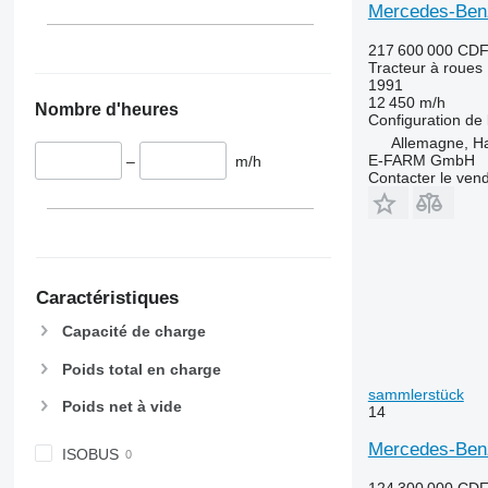
Mercedes-Benz
6115
6490
6120
6495
217 600 000 CD
6125 M
6499
Tracteur à roues
1991
6125 R
6713
12 450 m/h
Nombre d'heures
6130
6715
Configuration de 
6135
6716
Allemagne, 
E-FARM GmbH
–
m/h
6140
7475
Contacter le ven
6145
7480
6150 M
7616
6150 R
7618
6155
7619
Caractéristiques
6170
7620
6175
7624
Capacité de charge
6190
7716
Poids total en charge
6195 M
7718
sammlerstück
6195 R
7719
Poids net à vide
14
6200
7720
Mercedes-Benz
ISOBUS
6210
7722
6215
7724
124 300 000 CD