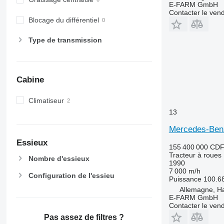
E-FARM GmbH
7720
Contacter le ven
7730
Blocage du différentiel
7800
Type de transmission
7810
7820
7830
7920
Cabine
7930
Climatiseur
8100
13
8200
8220
Mercedes-Ben
8230
Essieux
155 400 000 CD
8260 R
Tracteur à roues
Nombre d'essieux
8270 R
1990
7 000 m/h
8285 R
Configuration de l'essieu
Puissance
100.6
8295
Allemagne, 
8300
E-FARM GmbH
Contacter le ven
8310
Pas assez de filtres ?
8320