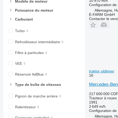
6820
10 970 m/h
Modèle de moteur
Configuration de 
6830
Allemagne, 
Puissance du moteur
6900
E-FARM GmbH
Contacter le ven
6910
Carburant
6920
Turbo
6930
7200
Refroidisseur intermédiaire
7215 R
7230 R
Filtre à particules
7250
VEE
7260 R
7270 R
traktor oldtimer
Réservoir AdBlue
16
7280 R
7290 R
Mercedes-Benz 
Type de boîte de vitesses
7310 R
217 600 000 CD
7430
Pignon de marche arrière
Tracteur à roues
7600
1991
2 649 m/h
Ralentisseur
7700
Configuration de 
7710
Allemagne, 
Graissage centralisé