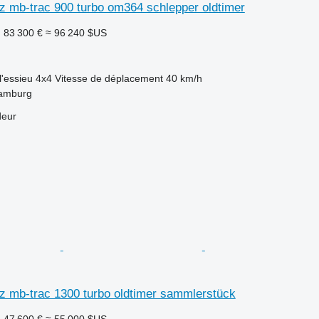
 mb-trac 900 turbo om364 schlepper oldtimer
F
83 300 €
≈ 96 240 $US
l'essieu
4x4
Vitesse de déplacement
40 km/h
Hamburg
deur
 mb-trac 1300 turbo oldtimer sammlerstück
F
47 600 €
≈ 55 000 $US