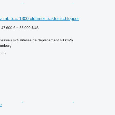
 mb trac 1300 oldtimer traktor schlepper
F
47 600 €
≈ 55 000 $US
l'essieu
4x4
Vitesse de déplacement
40 km/h
Hamburg
deur
er