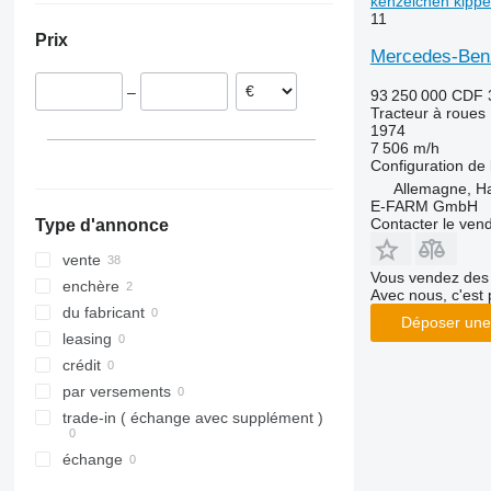
kenzeichen kippe
11
Farmall
3040
375
TS
Pays-Bas
Prix
International
3045 R
390
TVT
Norvège
Mercedes-Benz
JX
3046 R
399
Hongrie
–
93 250 000 CDF
Luxxum
3050
550
Royaume-Uni
Tracteur à roues
MX
3140
575
1974
7 506 m/h
MXM
3320
590
Configuration de 
MXU
3340
675
Allemagne, 
Magnum
3350
690
E-FARM GmbH
Contacter le ven
Type d'annonce
Maxxum
3640
698
Optum
3720
3060
vente
Vous vendez des 
Puma
4052 R
3080
enchère
Avec nous, c'est 
Quadtrac
4066
3085
du fabricant
Déposer une
Quantum
4520
3640
leasing
STX
4650
4235
crédit
Steiger
5050 E
4345
par versements
Vestrum
5055 E
4708
trade-in ( échange avec supplément )
5058 E
5435
échange
5067 E
5445