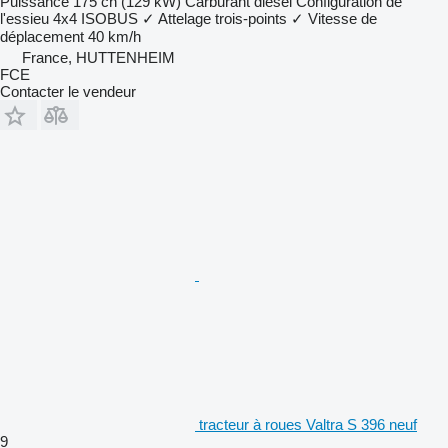
Puissance
175 ch (129 kW)
Carburant
diesel
Configuration de
l'essieu
4x4
ISOBUS
✓
Attelage trois-points
✓
Vitesse de
déplacement
40 km/h
France, HUTTENHEIM
FCE
Contacter le vendeur
tracteur à roues Valtra S 396 neuf
9