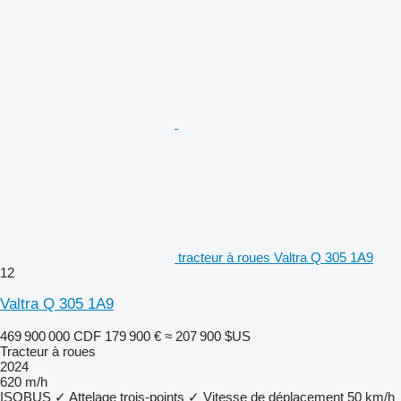
tracteur à roues Valtra Q 305 1A9
12
Valtra Q 305 1A9
469 900 000 CDF
179 900 €
≈ 207 900 $US
Tracteur à roues
2024
620 m/h
ISOBUS
✓
Attelage trois-points
✓
Vitesse de déplacement
50 km/h