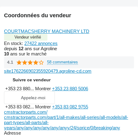
Coordonnées du vendeur
COURTMACSHERRY MACHINERY LTD
Vendeur vérifié
En stock:
27422 annonces
depuis
12
ans sur Agroline
10
ans sur le marché
4.1
58 commentaires
site1762266902355920479.agroline-cd.com
Suivre ce vendeur
+353 23 880...
Montrer
+353 23 880 5006
Appelez-moi
+353 83 082...
Montrer
+353 83 082 9755
cmstractorparts.com/
cmstractorparts.com/part/1/all-makes/all-series/all-models/all-
part-types/all-parts/all-
years/any/any/any/any/any/anyy/24/sprice/0/breaking/any
Adresse