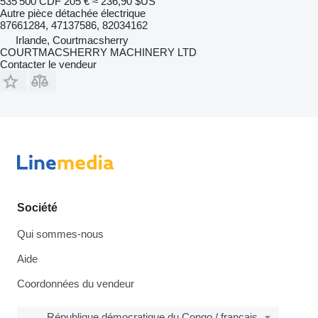
535 500 CDF
205 €
≈ 236,90 $US
Autre pièce détachée électrique
87661284, 47137586, 82034162
Irlande, Courtmacsherry
COURTMACSHERRY MACHINERY LTD
Contacter le vendeur
Société
Qui sommes-nous
Aide
Coordonnées du vendeur
République démocratique du Congo / français