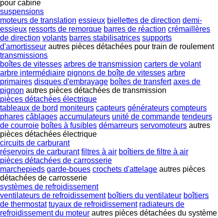
pour cabine
suspensions
moteurs de translation
essieux
biellettes de direction
demi-
essieux
ressorts de remorque
barres de réaction
crémaillères
de direction
volants
barres stabilisatrices
supports
d'amortisseur
autres pièces détachées pour train de roulement
transmissions
boîtes de vitesses
arbres de transmission
carters de volant
arbre intermédiaire
pignons de boîte de vitesses
arbre
primaires
disques d'embrayage
boîtes de transfert
axes de
pignon
autres pièces détachées de transmission
pièces détachées électrique
tableaux de bord
moniteurs
capteurs
générateurs
compteurs
phares
câblages
accumulateurs
unité de commande
tendeurs
de courroie
boîtes à fusibles
démarreurs
servomoteurs
autres
pièces détachées électrique
circuits de carburant
réservoirs de carburant
filtres à air
boîtiers de filtre à air
pièces détachées de carrosserie
marchepieds
garde-boues
crochets d'attelage
autres pièces
détachées de carrosserie
systèmes de refroidissement
ventilateurs de refroidissement
boîtiers du ventilateur
boîtiers
de thermostat
tuyaux de refroidissement
radiateurs de
refroidissement du moteur
autres pièces détachées du système