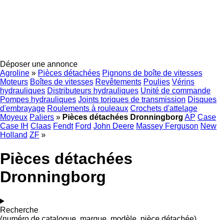
Déposer une annonce
Agroline
»
Pièces détachées
Pignons de boîte de vitesses
Moteurs
Boîtes de vitesses
Revêtements
Poulies
Vérins
hydrauliques
Distributeurs hydrauliques
Unité de commande
Pompes hydrauliques
Joints toriques de transmission
Disques
d'embrayage
Roulements à rouleaux
Crochets d'attelage
Moyeux
Paliers
»
Pièces détachées Dronningborg
AP
Case
Case IH
Claas
Fendt
Ford
John Deere
Massey Ferguson
New
Holland
ZF
»
Pièces détachées
Dronningborg
Recherche
(numéro de catalogue, marque, modèle, pièce détachée)