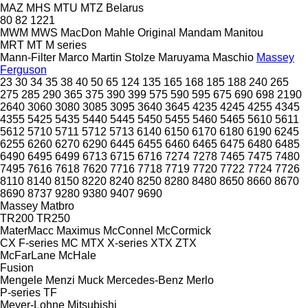
MAZ
MHS
MTU
MTZ Belarus
80
82
1221
MWM
MWS
MacDon
Mahle Original
Mandam
Manitou
MRT
MT
M series
Mann-Filter
Marco
Martin Stolze
Maruyama
Maschio
Massey
Ferguson
23
30
34
35
38
40
50
65
124
135
165
168
185
188
240
265
275
285
290
365
375
390
399
575
590
595
675
690
698
2190
2640
3060
3080
3085
3095
3640
3645
4235
4245
4255
4345
4355
5425
5435
5440
5445
5450
5455
5460
5465
5610
5611
5612
5710
5711
5712
5713
6140
6150
6170
6180
6190
6245
6255
6260
6270
6290
6445
6455
6460
6465
6475
6480
6485
6490
6495
6499
6713
6715
6716
7274
7278
7465
7475
7480
7495
7616
7618
7620
7716
7718
7719
7720
7722
7724
7726
8110
8140
8150
8220
8240
8250
8280
8480
8650
8660
8670
8690
8737
9280
9380
9407
9690
Massey
Matbro
TR200
TR250
MaterMacc
Maximus
McConnel
McCormick
CX
F-series
MC
MTX
X-series
XTX
ZTX
McFarLane
McHale
Fusion
Mengele
Menzi Muck
Mercedes-Benz
Merlo
P-series
TF
Meyer-Lohne
Mitsubishi