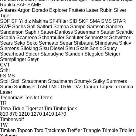
Ruukki
SAF
SAME
Antares
Argon
Dorado
Explorer
Frutteto
Laser
Rubin
Silver
Tiger
SDF
SF Yıldız Makina
SF-Filter
SID
SKF
SMA
SMS
STAR
SWF
Sachs
Safi
Salford
Sampa
Sampo
Samson
Sanden
Sanderson
Saphir
Sauer-Danfoss
Sauermann
Sauter
Scandic
Scania
Scanreco
Scharmüller
Schlüter
Schmotzer
Schwitzer
Sears
Seko
Seko
Semeato
Separ
Shibaura
Shindaiwa
Shkiv
Siemens
Siloking
Sisu Diesel
Sisu
Skals
Sonic
Soucy
Spearhead
Spicer
Stanadyne
Standen
Stegsted
Steiger
Stemplinger
Steyr
CVT
Stihl
FS
MS
Stoll
Stoll
Strautmann
Strautmann
Strumyk
Sulky
Summers
Sumo
Sunflower
TAM
TMC
TRW
TVZ
Taarup
Tagex
Tecnoma
Laser
Tecnomais
TeeJet
Terex
TR
Terra
Tidue
Tigercat
Tim
Timberjack
810
870
1210
1270
1410
1470
Timberwolf
TW
Timken
Topcon
Toro
Trackman
Treffler
Triangle
Trimble
Trioliet
Solomix