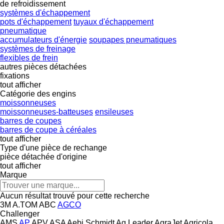
de refroidissement
systèmes d'échappement
pots d'échappement
tuyaux d'échappement
pneumatique
accumulateurs d'énergie
soupapes pneumatiques
systèmes de freinage
flexibles de frein
autres pièces détachées
fixations
tout afficher
Catégorie des engins
moissonneuses
moissonneuses-batteuses
ensileuses
barres de coupes
barres de coupe à céréales
tout afficher
Type d'une pièce de rechange
pièce détachée d'origine
tout afficher
Marque
Aucun résultat trouvé pour cette recherche
3M
A.TOM
ABC
AGCO
Challenger
AMS
AP
APV
ASA
Aebi Schmidt
Ag Leader
AgraJet
Agricola