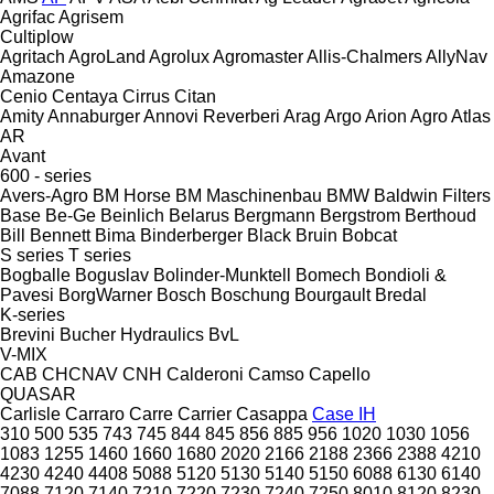
Agrifac
Agrisem
Cultiplow
Agritach
AgroLand
Agrolux
Agromaster
Allis-Chalmers
AllyNav
Amazone
Cenio
Centaya
Cirrus
Citan
Amity
Annaburger
Annovi Reverberi
Arag
Argo
Arion Agro
Atlas
AR
Avant
600 - series
Avers-Agro
BM Horse
BM Maschinenbau
BMW
Baldwin Filters
Base
Be-Ge
Beinlich
Belarus
Bergmann
Bergstrom
Berthoud
Bill Bennett
Bima
Binderberger
Black Bruin
Bobcat
S series
T series
Bogballe
Boguslav
Bolinder-Munktell
Bomech
Bondioli &
Pavesi
BorgWarner
Bosch
Boschung
Bourgault
Bredal
K-series
Brevini
Bucher Hydraulics
BvL
V-MIX
CAB
CHCNAV
CNH
Calderoni
Camso
Capello
QUASAR
Carlisle
Carraro
Carre
Carrier
Casappa
Case IH
310
500
535
743
745
844
845
856
885
956
1020
1030
1056
1083
1255
1460
1660
1680
2020
2166
2188
2366
2388
4210
4230
4240
4408
5088
5120
5130
5140
5150
6088
6130
6140
7088
7120
7140
7210
7220
7230
7240
7250
8010
8120
8230