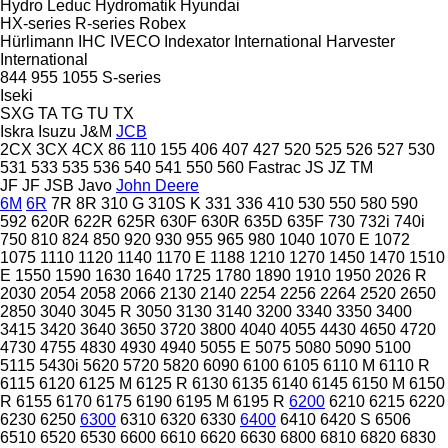
Hydro Leduc
Hydromatik
Hyundai
HX-series
R-series
Robex
Hürlimann
IHC
IVECO
Indexator
International Harvester
International
844
955
1055
S-series
Iseki
SXG
TA
TG
TU
TX
Iskra
Isuzu
J&M
JCB
2CX
3CX
4CX
86
110
155
406
407
427
520
525
526
527
530
531
533
535
536
540
541
550
560
Fastrac
JS
JZ
TM
JF
JF
JSB
Javo
John Deere
6M
6R
7R
8R
310 G
310S K
331
336
410
530
550
580
590
592
620R
622R
625R
630F
630R
635D
635F
730
732i
740i
750
810
824
850
920
930
955
965
980
1040
1070 E
1072
1075
1110
1120
1140
1170 E
1188
1210
1270
1450
1470
1510
E
1550
1590
1630
1640
1725
1780
1890
1910
1950
2026 R
2030
2054
2058
2066
2130
2140
2254
2256
2264
2520
2650
2850
3040
3045 R
3050
3130
3140
3200
3340
3350
3400
3415
3420
3640
3650
3720
3800
4040
4055
4430
4650
4720
4730
4755
4830
4930
4940
5055 E
5075
5080
5090
5100
5115
5430i
5620
5720
5820
6090
6100
6105
6110 M
6110 R
6115
6120
6125 M
6125 R
6130
6135
6140
6145
6150 M
6150
R
6155
6170
6175
6190
6195 M
6195 R
6200
6210
6215
6220
6230
6250
6300
6310
6320
6330
6400
6410
6420 S
6506
6510
6520
6530
6600
6610
6620
6630
6800
6810
6820
6830