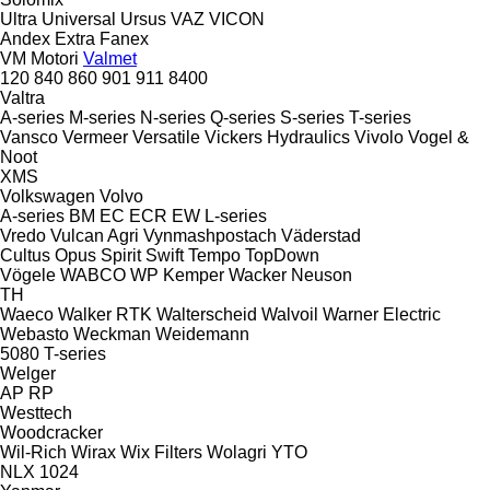
Ultra
Universal
Ursus
VAZ
VICON
Andex
Extra
Fanex
VM Motori
Valmet
120
840
860
901
911
8400
Valtra
A-series
M-series
N-series
Q-series
S-series
T-series
Vansco
Vermeer
Versatile
Vickers Hydraulics
Vivolo
Vogel &
Noot
XMS
Volkswagen
Volvo
A-series
BM
EC
ECR
EW
L-series
Vredo
Vulcan Agri
Vynmashpostach
Väderstad
Cultus
Opus
Spirit
Swift
Tempo
TopDown
Vögele
WABCO
WP Kemper
Wacker Neuson
TH
Waeco
Walker RTK
Walterscheid
Walvoil
Warner Electric
Webasto
Weckman
Weidemann
5080
T-series
Welger
AP
RP
Westtech
Woodcracker
Wil-Rich
Wirax
Wix Filters
Wolagri
YTO
NLX 1024