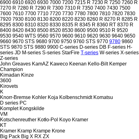
6900
6910
6920
6930
7000
7200
7215 R
7230 R
7250
7260 R
7270 R
7280 R
7290 R
7300
7310 R
7350
7400
7430
7500
7600
7610
7700
7710
7720
7730
7780
7800
7810
7820
7830
7920
7930
8100
8130
8200
8220
8230
8260 R
8270 R
8285 R
8295
8300
8310
8320
8330
8335 R
8345 R
8360 RT
8370 R
8400
8420
8430
8500
8520
8530
8600
9500
9510 R
9520
9530
9540 WTS
9560
9570
9600
9610
9620
9630
9640
9650
9660
9670 STS
9680
9700
9750
9760 STS
9770
9780
9860
STS
9870 STS
9880
9900
C-series
D-series
DB
F-series
H-
series
JD
M-series
S-series
StarFire
T-series
W-series
X-series
Z-series
John Greaves
KamAZ
Kaweco
Keenan
Kello-Bilt
Kemper
Champion
Kimadan
Kinze
3600
Kirovets
K
Knorr-Bremse
Kohler
Koja
Kolbenschmidt
Komatsu
D series
PC
Komplet
Kongskilde
VM
Kotschenreuther
Kotło-Pol
Koyo
Kramer
KT
Kramer
Kramp
Krampe
Krone
Big Pack
Big X
RX
ZX