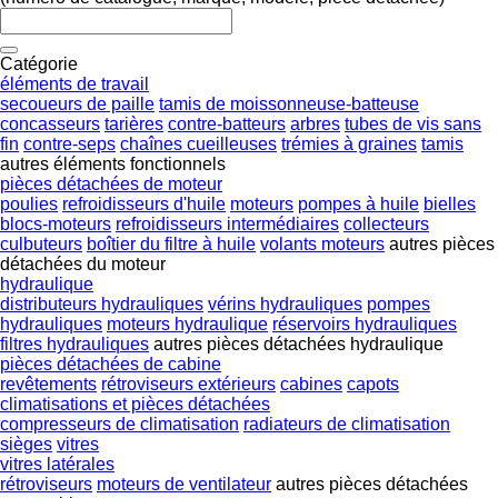
Catégorie
éléments de travail
secoueurs de paille
tamis de moissonneuse-batteuse
concasseurs
tarières
contre-batteurs
arbres
tubes de vis sans
fin
contre-seps
chaînes cueilleuses
trémies à graines
tamis
autres éléments fonctionnels
pièces détachées de moteur
poulies
refroidisseurs d'huile
moteurs
pompes à huile
bielles
blocs-moteurs
refroidisseurs intermédiaires
collecteurs
culbuteurs
boîtier du filtre à huile
volants moteurs
autres pièces
détachées du moteur
hydraulique
distributeurs hydrauliques
vérins hydrauliques
pompes
hydrauliques
moteurs hydraulique
réservoirs hydrauliques
filtres hydrauliques
autres pièces détachées hydraulique
pièces détachées de cabine
revêtements
rétroviseurs extérieurs
cabines
capots
climatisations et pièces détachées
compresseurs de climatisation
radiateurs de climatisation
sièges
vitres
vitres latérales
rétroviseurs
moteurs de ventilateur
autres pièces détachées