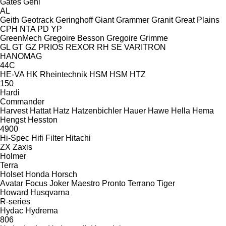
Gates
Gehl
AL
Geith
Geotrack
Geringhoff
Giant
Grammer
Granit
Great Plains
CPH
NTA
PD
YP
GreenMech
Gregoire Besson
Gregoire
Grimme
GL
GT
GZ
PRIOS
REXOR
RH
SE
VARITRON
HANOMAG
44C
HE-VA
HK Rheintechnik
HSM
HSM
HTZ
150
Hardi
Commander
Harvest
Hattat
Hatz
Hatzenbichler
Hauer
Hawe
Hella
Hema
Hengst
Hesston
4900
Hi-Spec
Hifi Filter
Hitachi
ZX
Zaxis
Holmer
Terra
Holset
Honda
Horsch
Avatar
Focus
Joker
Maestro
Pronto
Terrano
Tiger
Howard
Husqvarna
R-series
Hydac
Hydrema
806