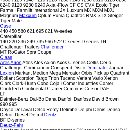
8240
9120
9230
9240
Axial-Flow
CF
CS
CVX
Ecolo Tiger
Farmall
Farmlift
International
JX
Luxxum
MX
MXM
MXU
Magnum
Maxxum
Optum
Puma
Quadtrac
RMX
STX
Steiger
Tiger Mate
Case
440
450
580
621
695
821
W-series
Caterpillar
140
320
336
349
735
966
972
C-series
D series
TH
Challenger Trailers
Challenger
MT
RoGator
Spra Coupe
Claas
Ares
Arion
Atles
Atos
Axion
Axos
C-series
Celtis
Cerio
Challenger
Commandor
Conspeed
Disco
Dominator
Jaguar
Lexion
Markant
Medion
Mega
Mercator
Orbis
Pick up
Quadrant
Rollant
Scorpion
Targo
Trion
Tucano
Variant
Vario
Xerion
Clark
Clark-Hurth
Cobo
Cojali
Comer Industries
Comer
ContiTech
Continental
Cramer
Cummins
Cursor
DAF
LF
Daimler-Benz
Dal-Bo
Dana
Danfoil
Danfoss
David Brown
990
995
Dayco
DeLaval
Delco Remy
Delimbe
Delphi
Denis
Denso
Detroit Diesel
Detroit
Deutz
BF
D-series
Deutz-Fahr