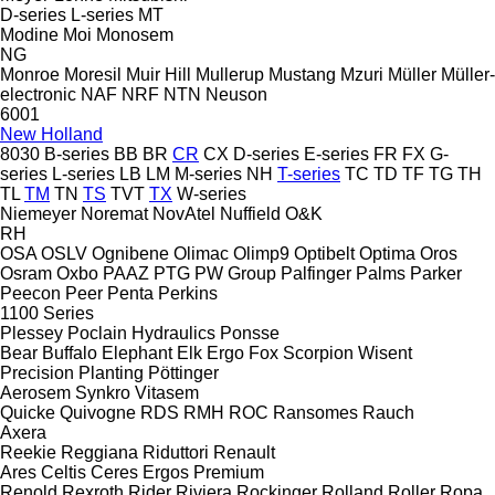
D-series
L-series
MT
Modine
Moi
Monosem
NG
Monroe
Moresil
Muir Hill
Mullerup
Mustang
Mzuri
Müller
Müller-
electronic
NAF
NRF
NTN
Neuson
6001
New Holland
8030
B-series
BB
BR
CR
CX
D-series
E-series
FR
FX
G-
series
L-series
LB
LM
M-series
NH
T-series
TC
TD
TF
TG
TH
TL
TM
TN
TS
TVT
TX
W-series
Niemeyer
Noremat
NovAtel
Nuffield
O&K
RH
OSA
OSLV
Ognibene
Olimac
Olimp9
Optibelt
Optima
Oros
Osram
Oxbo
PAAZ
PTG
PW Group
Palfinger
Palms
Parker
Peecon
Peer
Penta
Perkins
1100 Series
Plessey
Poclain Hydraulics
Ponsse
Bear
Buffalo
Elephant
Elk
Ergo
Fox
Scorpion
Wisent
Precision Planting
Pöttinger
Aerosem
Synkro
Vitasem
Quicke
Quivogne
RDS
RMH
ROC
Ransomes
Rauch
Axera
Reekie
Reggiana Riduttori
Renault
Ares
Celtis
Ceres
Ergos
Premium
Renold
Rexroth
Rider
Riviera
Rockinger
Rolland
Roller
Ropa