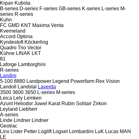
Krpan
Kubota
B-series
D-series
F-series
GB-series
K-series
L-series
M-
series
R-series
Kuhn
FC
GMD
KNT
Maxima
Venta
Kverneland
Accord
Optima
Kyndestoft
Köckerling
Quadro
Trio
Vector
Kühne
LINAK
LKT
81
Laforge
Lamborghini
R-series
Landini
5-100
8880
Landpower
Legend
Powerfarm
Rex
Vision
Landoll
Landstal
Laverda
3500
3600
3650
L-series
M-series
Leica
Lely
Lemken
Azurit
Heliodor
Juwel
Karat
Rubin
Solitair
Zirkon
Leyland
Liebherr
A-series
Linde
Lindner
Lindner
Geotrac
Linx
Lister Petter
Loglift
Logset
Lombardini
LuK
Lucas
MAN
LE