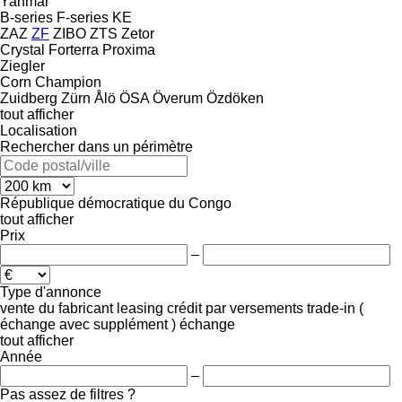
Yanmar
B-series
F-series
KE
ZAZ
ZF
ZIBO
ZTS
Zetor
Crystal
Forterra
Proxima
Ziegler
Corn Champion
Zuidberg
Zürn
Ålö
ÖSA
Överum
Özdöken
tout afficher
Localisation
Rechercher dans un périmètre
République démocratique du Congo
tout afficher
Prix
–
Type d'annonce
vente
du fabricant
leasing
crédit
par versements
trade-in (
échange avec supplément )
échange
tout afficher
Année
–
Pas assez de filtres ?