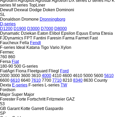
Agrofarm
Agroplus
Agrostar
Agrotron
DX series
D series
HD
K
series
M series
TopLiner
Dewulf
Dexwal
Dodge
Doken
Dominoni
SL
Donaldson
Dromone
Dronningborg
D-series
D1200
D1900
D3000
D7000
D8000
Dynamatic
Dziekan
Eaton
Elibol
Epsilon
Equus
Esma
Etesia
FJDynamics
FPT
Fantini
Faresin
Farma
Farmet
Fast
Faucheux
Fella
Fendt
F-series
Ideal
Katana
Tigo
Vario
Xylon
Fermec
760
860
Fersa
Fiat
180-90
500
G-series
FiatAgri
Fiona
Fleetguard
Fliegl
Ford
2000
3000
3600
3610
4000
4110
4600
4610
5000
5600
5610
6600
6610
6640
7610
7700
7710
8210
8340
8630
County
Dexta
E-series
F-series
L-series
TW
Fordson
Major
Super Major
Forester
Forte
Fortschritt
Fritzmeier
GAZ
53
GB
Garant Kotte
Garrett
Gaspardo
SP