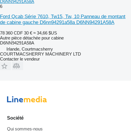
D6NN94291A58A
6
Ford Qcab Série 7610, Tw15, Tw, 10 Panneau de montant
de cabine gauche D6nn94291a58a D6NN94291A58A
78 360 CDF
30 €
≈ 34,66 $US
Autre pièce détachée pour cabine
D6NN94291A58A
Irlande, Courtmacsherry
COURTMACSHERRY MACHINERY LTD
Contacter le vendeur
Société
Qui sommes-nous