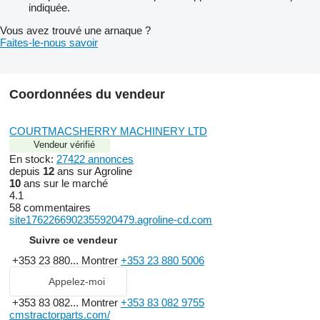
indiquée.
Vous avez trouvé une arnaque ?
Faites-le-nous savoir
Coordonnées du vendeur
COURTMACSHERRY MACHINERY LTD
Vendeur vérifié
En stock:
27422 annonces
depuis
12
ans sur Agroline
10
ans sur le marché
4.1
58 commentaires
site1762266902355920479.agroline-cd.com
Suivre ce vendeur
+353 23 880...
Montrer
+353 23 880 5006
Appelez-moi
+353 83 082...
Montrer
+353 83 082 9755
cmstractorparts.com/