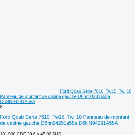
Ford Qcab Série 7610, Tw15, Tw, 10
Panneau de montant de cabine gauche D6nn94291a58a
D6NN94291A58A
8
Ford Qcab Série 7610, Tw15, Tw, 10 Panneau de montant
de cabine gauche D6nn94291a58a D6NN94291A58A
101 900 CDF
39 €
≈ 45,06 $US