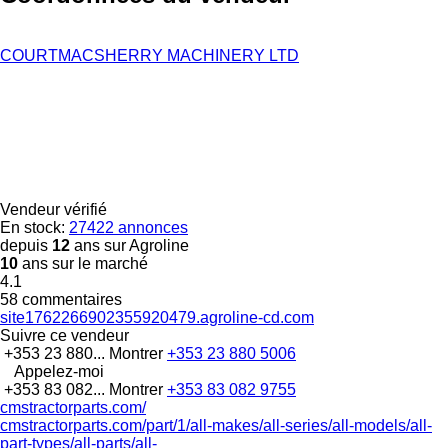
COURTMACSHERRY MACHINERY LTD
Vendeur vérifié
En stock:
27422 annonces
depuis
12
ans sur Agroline
10
ans sur le marché
4.1
58 commentaires
site1762266902355920479.agroline-cd.com
Suivre ce vendeur
+353 23 880...
Montrer
+353 23 880 5006
Appelez-moi
+353 83 082...
Montrer
+353 83 082 9755
cmstractorparts.com/
cmstractorparts.com/part/1/all-makes/all-series/all-models/all-
part-types/all-parts/all-