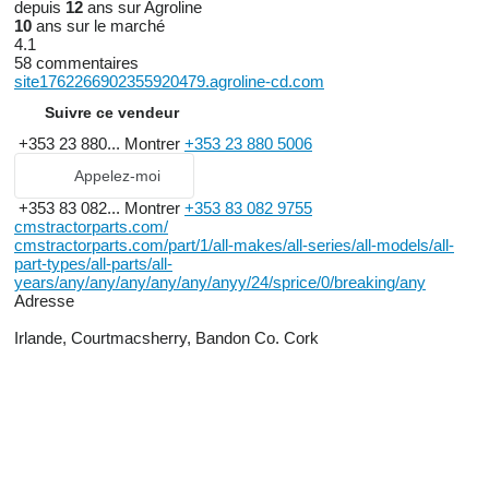
depuis
12
ans sur Agroline
10
ans sur le marché
4.1
58 commentaires
site1762266902355920479.agroline-cd.com
Suivre ce vendeur
+353 23 880...
Montrer
+353 23 880 5006
Appelez-moi
+353 83 082...
Montrer
+353 83 082 9755
cmstractorparts.com/
cmstractorparts.com/part/1/all-makes/all-series/all-models/all-
part-types/all-parts/all-
years/any/any/any/any/any/anyy/24/sprice/0/breaking/any
Adresse
Irlande, Courtmacsherry, Bandon Co. Cork