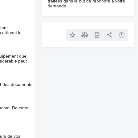
traitées dans le but de répondre à votre
demande.
tant
utilisant le
équipement que
nsidérable peut
et des documents
chat. De cette
ours de vos