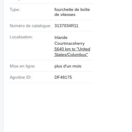
Type:
fourchette de boîte
de vitesses
Numéro de catalogue:
3137034R11
Localisation:
Irlande
Courtmacsherry
5640 km to "United
States/Columbus"
Mise en ligne:
plus d'un mois
Agroline ID:
DF48175