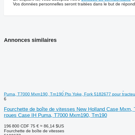
Vos données personnelles seront traitées dans le but de répon
Annonces similaires
Puma, T7000 Mxm190, Tm190 Pto Yoke, Fork 5182677 pour tracte
6
Fourchette de boîte de vitesses New Holland Case Mxm,
roues Case IH Puma, T7000 Mxm190, Tm190
196 800 CDF
75 €
≈ 86,14 $US
Fourchette de boîte de vitesses