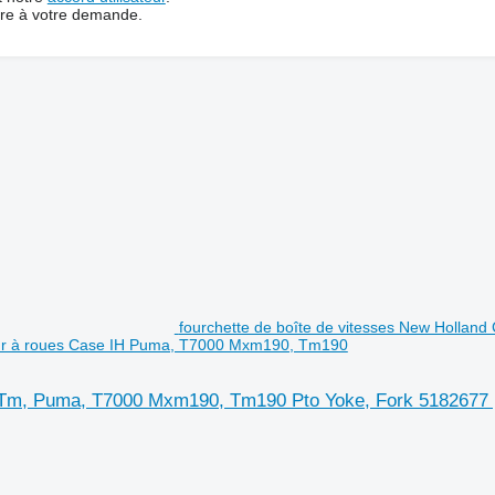
dre à votre demande.
fourchette de boîte de vitesses New Hollan
ur à roues Case IH Puma, T7000 Mxm190, Tm190
 Tm, Puma, T7000 Mxm190, Tm190 Pto Yoke, Fork 5182677 p