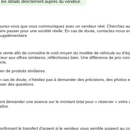
us les détails directement auprès du vendeur.
 assurez-vous que vous communiquez avec un vendeur réel. Cherchez au
aire passer pour une société réelle. En cas de doute, contactez-nous en 
supplémentaire.
 de vente afin de connaître le coût moyen du modèle de véhicule ou d'
férieur aux offres similaires, réfléchissez bien. Une différence de prix co
rie.
en de produits similaires.
 cas de doute, n’hésitez pas à demander des précisions, des photos 
oser des questions.
nt demander une avance sur le montant total pour « réserver » votre a
ître.
nfirmant le transfert d'argent si le vendeur vous semble suspect au c