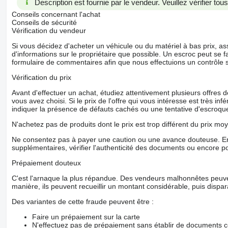
Description est fournie par le vendeur. Veuillez vérifier to
Conseils concernant l'achat
Conseils de sécurité
Vérification du vendeur
Si vous décidez d'acheter un véhicule ou du matériel à bas prix,
d'informations sur le propriétaire que possible. Un escroc peut se f
formulaire de commentaires afin que nous effectuions un contrôle 
Vérification du prix
Avant d'effectuer un achat, étudiez attentivement plusieurs offres
vous avez choisi. Si le prix de l'offre qui vous intéresse est très in
indiquer la présence de défauts cachés ou une tentative d'escroque
N'achetez pas de produits dont le prix est trop différent du prix moy
Ne consentez pas à payer une caution ou une avance douteuse. En
supplémentaires, vérifier l'authenticité des documents ou encore p
Prépaiement douteux
C'est l'arnaque la plus répandue. Des vendeurs malhonnêtes peuve
manière, ils peuvent recueillir un montant considérable, puis dispara
Des variantes de cette fraude peuvent être :
Faire un prépaiement sur la carte
N'effectuez pas de prépaiement sans établir de documents co