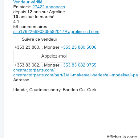
Vendeur vérifié
En stock:
27422 annonces
depuis
12
ans sur Agroline
10
ans sur le marché
4.1
58 commentaires
site1762266902355920479.agroline-cd.com
Suivre ce vendeur
+353 23 880...
Montrer
+353 23 880 5006
Appelez-moi
+353 83 082...
Montrer
+353 83 082 9755
cmstractorparts.com/
cmstractorparts.com/part/1/all-makes/all-series/all-models/all-p
Adresse
Irlande, Courtmacsherry, Bandon Co. Cork
Afficher la carte