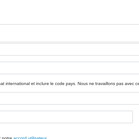
mat international et inclure le code pays.
Nous ne travaillons pas avec c
t notre
accord utilisateur
.