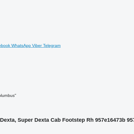
ebook
WhatsApp
Viber
Telegram
olumbus"
 Dexta, Super Dexta Cab Footstep Rh 957e16473b 9