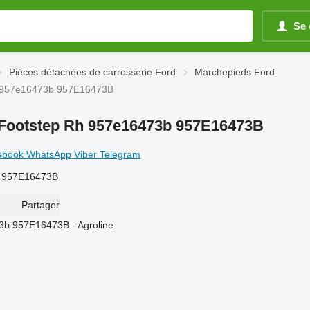
Se 
Pièces détachées de carrosserie Ford
Marchepieds Ford
h 957e16473b 957E16473B
 Footstep Rh 957e16473b 957E16473B
ebook
WhatsApp
Viber
Telegram
b 957E16473B
Partager