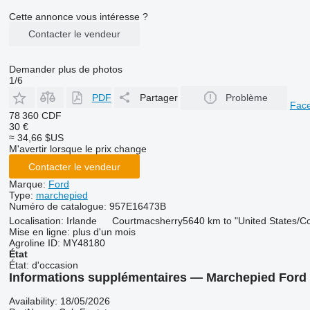
Cette annonce vous intéresse ?
Contacter le vendeur
Demander plus de photos
1/6
PDF
Partager
Problème
Fac
78 360 CDF
30 €
≈ 34,66 $US
M'avertir lorsque le prix change
Contacter le vendeur
Marque:
Ford
Type:
marchepied
Numéro de catalogue:
957E16473B
Localisation:
Irlande
Courtmacsherry
5640 km to "United States/C
Mise en ligne:
plus d'un mois
Agroline ID:
MY48180
État
État:
d'occasion
Informations supplémentaires — Marchepied Ford
Availability: 18/05/2026