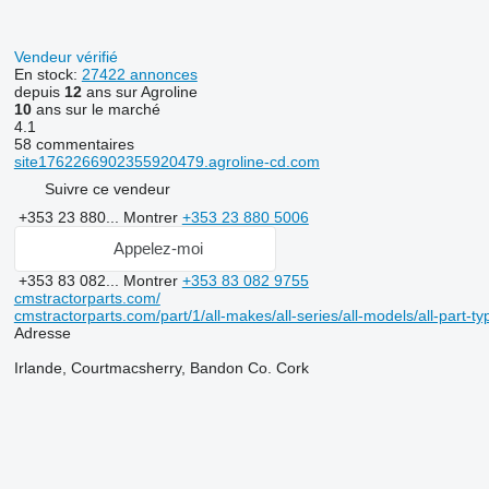
Vendeur vérifié
En stock:
27422 annonces
depuis
12
ans sur Agroline
10
ans sur le marché
4.1
58 commentaires
site1762266902355920479.agroline-cd.com
Suivre ce vendeur
+353 23 880...
Montrer
+353 23 880 5006
Appelez-moi
+353 83 082...
Montrer
+353 83 082 9755
cmstractorparts.com/
cmstractorparts.com/part/1/all-makes/all-series/all-models/all-part-t
Adresse
Irlande, Courtmacsherry, Bandon Co. Cork