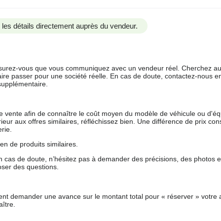
us les détails directement auprès du vendeur.
 assurez-vous que vous communiquez avec un vendeur réel. Cherchez au
aire passer pour une société réelle. En cas de doute, contactez-nous en 
supplémentaire.
 de vente afin de connaître le coût moyen du modèle de véhicule ou d'
férieur aux offres similaires, réfléchissez bien. Une différence de prix co
rie.
en de produits similaires.
 cas de doute, n’hésitez pas à demander des précisions, des photos 
oser des questions.
nt demander une avance sur le montant total pour « réserver » votre a
ître.