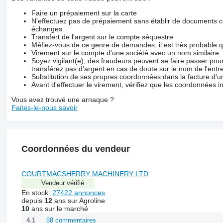
Faire un prépaiement sur la carte
N'effectuez pas de prépaiement sans établir de documents co
échanges.
Transfert de l'argent sur le compte séquestre
Méfiez-vous de ce genre de demandes, il est très probable 
Virement sur le compte d'une société avec un nom similaire
Soyez vigilant(e), des fraudeurs peuvent se faire passer po
transférez pas d'argent en cas de doute sur le nom de l'entre
Substitution de ses propres coordonnées dans la facture d'un
Avant d'effectuer le virement, vérifiez que les coordonnées i
Vous avez trouvé une arnaque ?
Faites-le-nous savoir
Coordonnées du vendeur
COURTMACSHERRY MACHINERY LTD
Vendeur vérifié
En stock:
27422 annonces
depuis
12
ans sur Agroline
10
ans sur le marché
58 commentaires
4.1