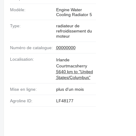
Modèle:
Engine Water
Cooling Radiator 5
Type:
radiateur de
refroidissement du
moteur
Numéro de catalogue:
00000000
Localisation:
Irlande
Courtmacsherry
5640 km to "United
States/Columbus"
Mise en ligne:
plus d'un mois
Agroline ID:
LF48177