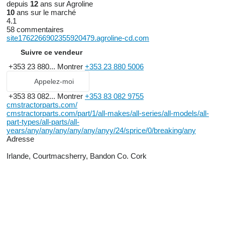
depuis
12
ans sur Agroline
10
ans sur le marché
4.1
58 commentaires
site1762266902355920479.agroline-cd.com
Suivre ce vendeur
+353 23 880...
Montrer
+353 23 880 5006
Appelez-moi
+353 83 082...
Montrer
+353 83 082 9755
cmstractorparts.com/
cmstractorparts.com/part/1/all-makes/all-series/all-models/all-
part-types/all-parts/all-
years/any/any/any/any/any/anyy/24/sprice/0/breaking/any
Adresse
Irlande, Courtmacsherry, Bandon Co. Cork