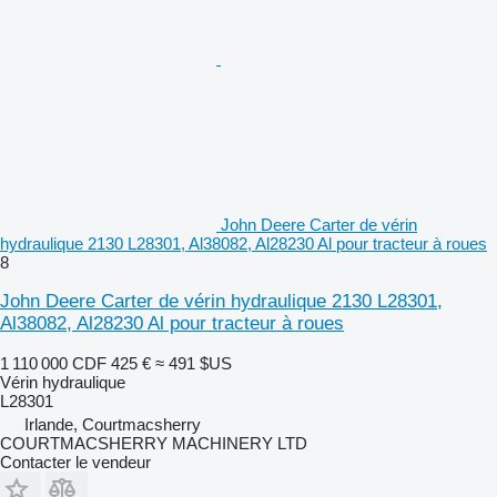
John Deere Carter de vérin
hydraulique 2130 L28301, Al38082, Al28230 Al pour tracteur à roues
8
John Deere Carter de vérin hydraulique 2130 L28301,
Al38082, Al28230 Al pour tracteur à roues
1 110 000 CDF
425 €
≈ 491 $US
Vérin hydraulique
L28301
Irlande, Courtmacsherry
COURTMACSHERRY MACHINERY LTD
Contacter le vendeur