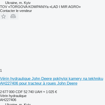
Ukraine, m. Kyiv
TOV «TORGOVA KOMPANIYa «LAD I MIR AGRO»
Contacter le vendeur
1
Vérin hydraulique John Deere pokhyloi kamery na tekhniku
AH227406 pour tracteur à roues John Deere
2 677 000 CDF
52 740 UAH
≈ 1 025 €
Vérin hydraulique
AH227406
Ukraine, m. Kyiv