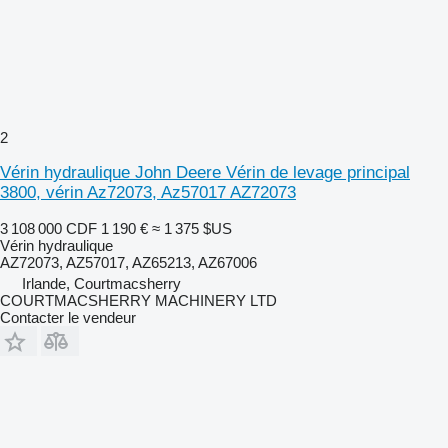
2
Vérin hydraulique John Deere Vérin de levage principal
3800, vérin Az72073, Az57017 AZ72073
3 108 000 CDF
1 190 €
≈ 1 375 $US
Vérin hydraulique
AZ72073, AZ57017, AZ65213, AZ67006
Irlande, Courtmacsherry
COURTMACSHERRY MACHINERY LTD
Contacter le vendeur