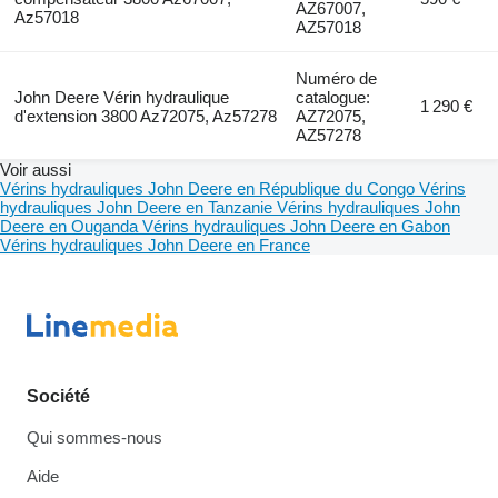
AZ67007,
Az57018
AZ57018
Numéro de
John Deere Vérin hydraulique
catalogue:
1 290 €
d'extension 3800 Az72075, Az57278
AZ72075,
AZ57278
Voir aussi
Vérins hydrauliques John Deere en République du Congo
Vérins
hydrauliques John Deere en Tanzanie
Vérins hydrauliques John
Deere en Ouganda
Vérins hydrauliques John Deere en Gabon
Vérins hydrauliques John Deere en France
Société
Qui sommes-nous
Aide