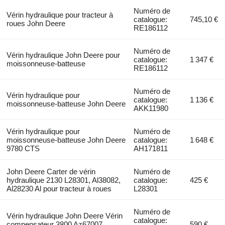
Numéro de
Vérin hydraulique pour tracteur à
catalogue:
745,10 €
roues John Deere
RE186112
Numéro de
Vérin hydraulique John Deere pour
catalogue:
1 347 €
moissonneuse-batteuse
RE186112
Numéro de
Vérin hydraulique pour
catalogue:
1 136 €
moissonneuse-batteuse John Deere
AKK11980
Vérin hydraulique pour
Numéro de
moissonneuse-batteuse John Deere
catalogue:
1 648 €
9780 CTS
AH171811
John Deere Carter de vérin
Numéro de
hydraulique 2130 L28301, Al38082,
catalogue:
425 €
Al28230 Al pour tracteur à roues
L28301
Numéro de
Vérin hydraulique John Deere Vérin
catalogue:
compensateur 3800 Az67007,
590 €