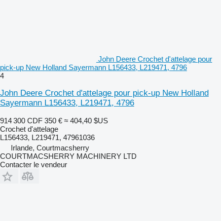
John Deere Crochet d'attelage pour
pick-up New Holland Sayermann L156433, L219471, 4796
4
John Deere Crochet d'attelage pour pick-up New Holland
Sayermann L156433, L219471, 4796
914 300 CDF
350 €
≈ 404,40 $US
Crochet d'attelage
L156433, L219471, 47961036
Irlande, Courtmacsherry
COURTMACSHERRY MACHINERY LTD
Contacter le vendeur