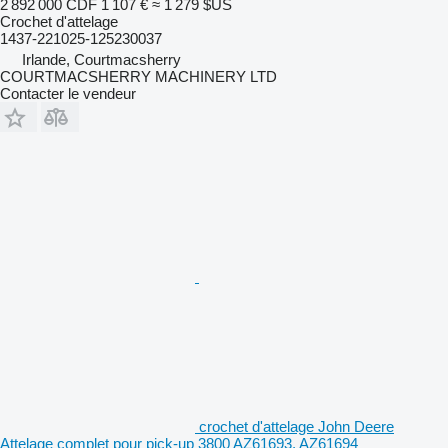
2 892 000 CDF
1 107 €
≈ 1 279 $US
Crochet d'attelage
1437-221025-125230037
Irlande, Courtmacsherry
COURTMACSHERRY MACHINERY LTD
Contacter le vendeur
crochet d'attelage John Deere
Attelage complet pour pick-up 3800 AZ61693, AZ61694