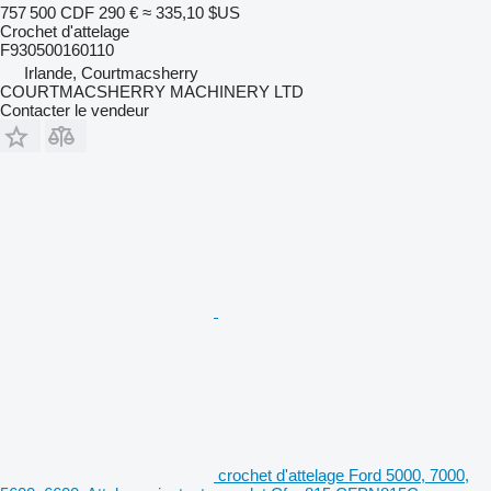
757 500 CDF
290 €
≈ 335,10 $US
Crochet d'attelage
F930500160110
Irlande, Courtmacsherry
COURTMACSHERRY MACHINERY LTD
Contacter le vendeur
crochet d'attelage Ford 5000, 7000,