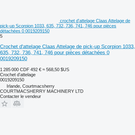
crochet d'attelage Claas Attelage de
pick-up Scorpion 1033, 635, 732, 736, 741, 746 pour pièces
détachées 0 0019209150
5
Crochet d'attelage Claas Attelage de pick-up Scorpion 1033,
635, 732, 736, 741, 746 pour pièces détachées 0
0019209150
1 285 000 CDF
492 €
≈ 568,50 $US
Crochet d'attelage
0019209150
Irlande, Courtmacsherry
COURTMACSHERRY MACHINERY LTD
Contacter le vendeur