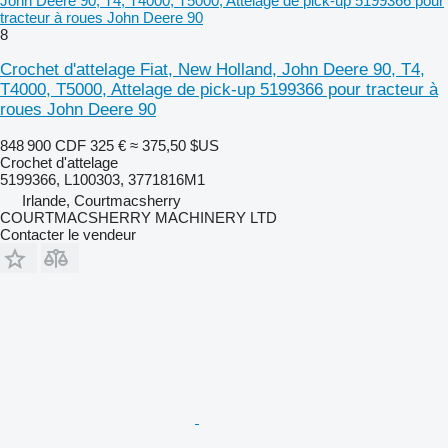
John Deere 90, T4, T4000, T5000, Attelage de pick-up 5199366 pour
tracteur à roues John Deere 90
8
Crochet d'attelage Fiat, New Holland, John Deere 90, T4,
T4000, T5000, Attelage de pick-up 5199366 pour tracteur à
roues John Deere 90
848 900 CDF
325 €
≈ 375,50 $US
Crochet d'attelage
5199366, L100303, 3771816M1
Irlande, Courtmacsherry
COURTMACSHERRY MACHINERY LTD
Contacter le vendeur