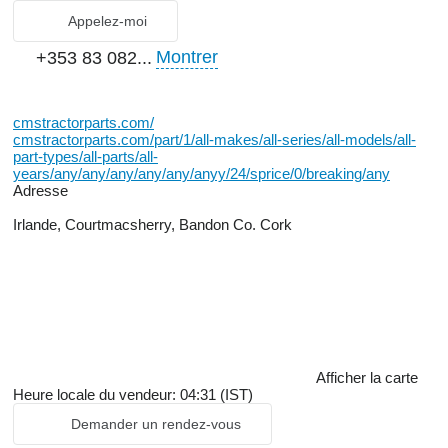
Appelez-moi
Montrer
+353 83 082...
cmstractorparts.com/
cmstractorparts.com/part/1/all-makes/all-series/all-models/all-
part-types/all-parts/all-
years/any/any/any/any/any/anyy/24/sprice/0/breaking/any
Adresse
Irlande, Courtmacsherry, Bandon Co. Cork
Afficher la carte
Heure locale du vendeur: 04:31 (IST)
Demander un rendez-vous