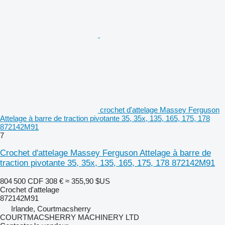
crochet d'attelage Massey Ferguson
Attelage à barre de traction pivotante 35, 35x, 135, 165, 175, 178
872142M91
7
Crochet d'attelage Massey Ferguson Attelage à barre de
traction pivotante 35, 35x, 135, 165, 175, 178 872142M91
804 500 CDF
308 €
≈ 355,90 $US
Crochet d'attelage
872142M91
Irlande, Courtmacsherry
COURTMACSHERRY MACHINERY LTD