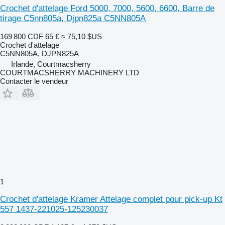
Crochet d'attelage Ford 5000, 7000, 5600, 6600, Barre de
tirage C5nn805a, Djpn825a C5NN805A
169 800 CDF
65 €
≈ 75,10 $US
Crochet d'attelage
C5NN805A, DJPN825A
Irlande, Courtmacsherry
COURTMACSHERRY MACHINERY LTD
Contacter le vendeur
1
Crochet d'attelage Kramer Attelage complet pour pick-up Kt
557 1437-221025-125230037