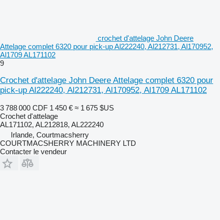
crochet d'attelage John Deere
Attelage complet 6320 pour pick-up Al222240, Al212731, Al170952,
Al1709 AL171102
9
Crochet d'attelage John Deere Attelage complet 6320 pour
pick-up Al222240, Al212731, Al170952, Al1709 AL171102
3 788 000 CDF
1 450 €
≈ 1 675 $US
Crochet d'attelage
AL171102, AL212818, AL222240
Irlande, Courtmacsherry
COURTMACSHERRY MACHINERY LTD
Contacter le vendeur