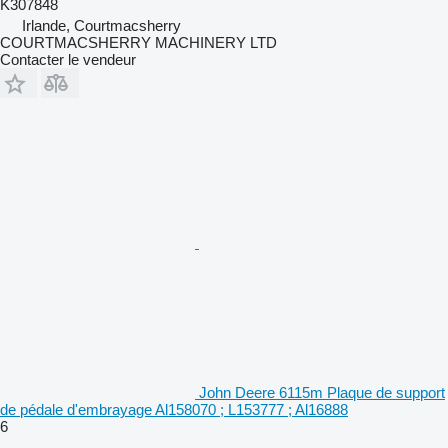
K307848
Irlande, Courtmacsherry
COURTMACSHERRY MACHINERY LTD
Contacter le vendeur
John Deere 6115m Plaque de support
de pédale d'embrayage Al158070 ; L153777 ; Al16888
6