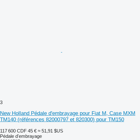
3
New Holland Pédale d'embrayage pour Fiat M, Case MXM
TM140 (références 82000797 et 820300) pour TM150
117 600 CDF
45 €
≈ 51,91 $US
Pédale d'embrayage