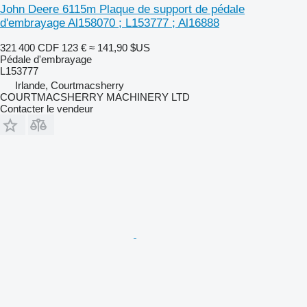
John Deere 6115m Plaque de support de pédale
d'embrayage Al158070 ; L153777 ; Al16888
321 400 CDF
123 €
≈ 141,90 $US
Pédale d'embrayage
L153777
Irlande, Courtmacsherry
COURTMACSHERRY MACHINERY LTD
Contacter le vendeur