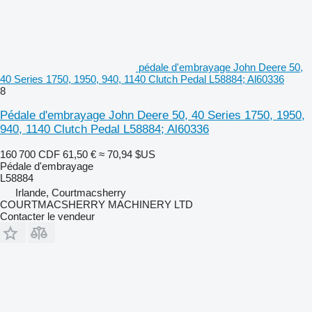
pédale d'embrayage John Deere 50,
40 Series 1750, 1950, 940, 1140 Clutch Pedal L58884; Al60336
8
Pédale d'embrayage John Deere 50, 40 Series 1750, 1950,
940, 1140 Clutch Pedal L58884; Al60336
160 700 CDF
61,50 €
≈ 70,94 $US
Pédale d'embrayage
L58884
Irlande, Courtmacsherry
COURTMACSHERRY MACHINERY LTD
Contacter le vendeur