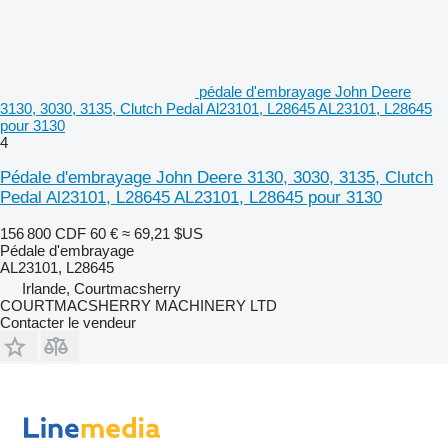
pédale d'embrayage John Deere
3130, 3030, 3135, Clutch Pedal Al23101, L28645 AL23101, L28645
pour 3130
4
Pédale d'embrayage John Deere 3130, 3030, 3135, Clutch
Pedal Al23101, L28645 AL23101, L28645 pour 3130
156 800 CDF
60 €
≈ 69,21 $US
Pédale d'embrayage
AL23101, L28645
Irlande, Courtmacsherry
COURTMACSHERRY MACHINERY LTD
Contacter le vendeur