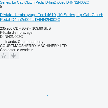
Series, Lp Cab Clutch Pedal D4nn2n002c D4NN2N002C
5
Pédale d'embrayage Ford 4610, 10 Series, Lp Cab Clutch
Pedal D4nn2n002c D4NN2N002C
235 200 CDF
90 €
≈ 103,80 $US
Pédale d'embrayage
D4NN2N002C
Irlande, Courtmacsherry
COURTMACSHERRY MACHINERY LTD
Contacter le vendeur