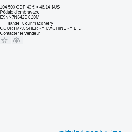
104 500 CDF
40 €
≈ 46,14 $US
Pédale d'embrayage
E9NN7N642DC20M
Irlande, Courtmacsherry
COURTMACSHERRY MACHINERY LTD
Contacter le vendeur
pédale d'embrayage John Deere