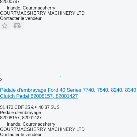
82000797
Irlande, Courtmacsherry
COURTMACSHERRY MACHINERY LTD
Contacter le vendeur
2
Pédale d'embrayage Ford 40 Series 7740, 7840, 8240, 8340
Clutch Pedal 82008157, 82001427
91 470 CDF
35 €
≈ 40,37 $US
Pédale d'embrayage
82008157, 82001427
Irlande, Courtmacsherry
COURTMACSHERRY MACHINERY LTD
Contacter le vendeur