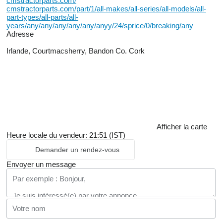
cmstractorparts.com/
cmstractorparts.com/part/1/all-makes/all-series/all-models/all-
part-types/all-parts/all-
years/any/any/any/any/any/anyy/24/sprice/0/breaking/any
Adresse
Irlande, Courtmacsherry, Bandon Co. Cork
Afficher la carte
Heure locale du vendeur: 21:51 (IST)
Demander un rendez-vous
Envoyer un message