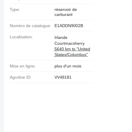
Type:
réservoir de
carburant
Numéro de catalogue:
E1ADDN9002B
Localisation:
Irlande
Courtmacsherry
5640 km to "United
States/Columbus"
Mise en ligne:
plus d'un mois
Agroline ID:
VV48181