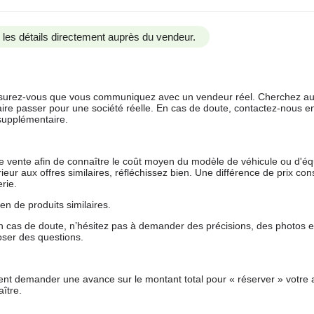
us les détails directement auprès du vendeur.
 assurez-vous que vous communiquez avec un vendeur réel. Cherchez au
aire passer pour une société réelle. En cas de doute, contactez-nous en 
supplémentaire.
 de vente afin de connaître le coût moyen du modèle de véhicule ou d'
férieur aux offres similaires, réfléchissez bien. Une différence de prix co
rie.
en de produits similaires.
 cas de doute, n’hésitez pas à demander des précisions, des photos 
oser des questions.
nt demander une avance sur le montant total pour « réserver » votre a
ître.