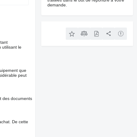
traitées dans le but de répondre à votre
demande.
tant
utilisant le
équipement que
nsidérable peut
et des documents
chat. De cette