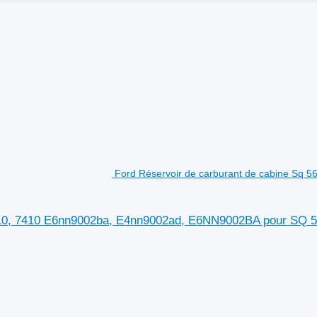
Ford Réservoir de carburant de cabine Sq 5
6810, 7410 E6nn9002ba, E4nn9002ad, E6NN9002BA pour SQ 