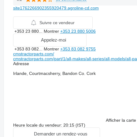
site1762266902355920479.agroline-cd.com
Suivre ce vendeur
+353 23 880...
Montrer
+353 23 880 5006
Appelez-moi
+353 83 082...
Montrer
+353 83 082 9755
cmstractorparts.com/
cmstractorparts.com/part/1/all-makes/all-series/all-models/all-p
Adresse
Irlande, Courtmacsherry, Bandon Co. Cork
Afficher la carte
Heure locale du vendeur: 20:15 (IST)
Demander un rendez-vous