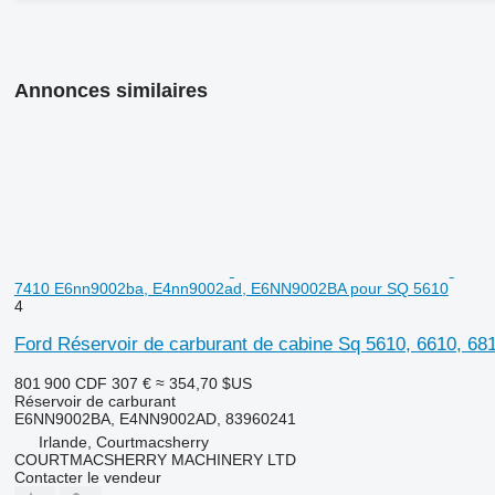
Annonces similaires
7410 E6nn9002ba, E4nn9002ad, E6NN9002BA pour SQ 5610
4
Ford Réservoir de carburant de cabine Sq 5610, 6610, 
801 900 CDF
307 €
≈ 354,70 $US
Réservoir de carburant
E6NN9002BA, E4NN9002AD, 83960241
Irlande, Courtmacsherry
COURTMACSHERRY MACHINERY LTD
Contacter le vendeur