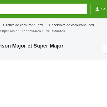
Se 
Circuits de carburant Ford
Réservoirs de carburant Ford
r et Super Major E1addn9002b E1ADDN9002B
rdson Major et Super Major