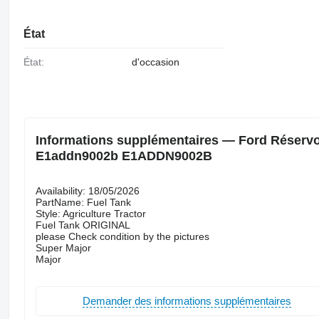
État
État:
d'occasion
Informations supplémentaires — Ford Réservoi
E1addn9002b E1ADDN9002B
Availability: 18/05/2026
PartName: Fuel Tank
Style: Agriculture Tractor
Fuel Tank ORIGINAL
please Check condition by the pictures
Super Major
Major
Demander des informations supplémentaires